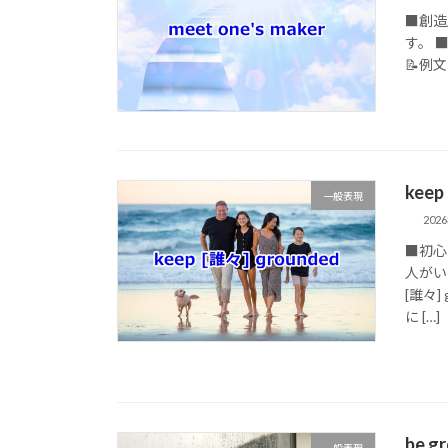
■創造
す。 ■
📝例文 (1
kee
一般表現
202
■初心
人がい
[誰々
に […]
be 
一般表現