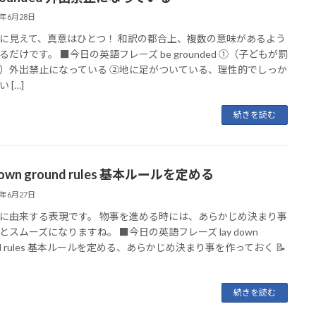
6年6月28日
に見えて、真意はひとつ！ 和訳の都合上、複数の意味があるよう
るだけです。 ■今日の英語フレーズ be grounded ①（子どもが罰
）外出禁止になっている ②地に足がついている、理性的でしっか
 […]
続きを読む
 down ground rules 基本ルールを定める
6年6月27日
に由来する表現です。 物事を進める時には、あらかじめ決まり事
とスムーズになりますね。 ■今日の英語フレーズ lay down
und rules 基本ルールを定める、あらかじめ決まり事を作っておく 📝
続きを読む