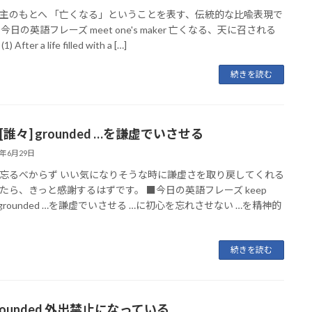
主のもとへ 「亡くなる」ということを表す、伝統的な比喩表現で
今日の英語フレーズ meet one's maker 亡くなる、天に召される
) After a life filled with a […]
続きを読む
p [誰々] grounded …を謙虚でいさせる
6年6月29日
忘るべからず いい気になりそうな時に謙虚さを取り戻してくれる
たら、きっと感謝するはずです。 ■今日の英語フレーズ keep
] grounded …を謙虚でいさせる …に初心を忘れさせない …を精神的
続きを読む
grounded 外出禁止になっている