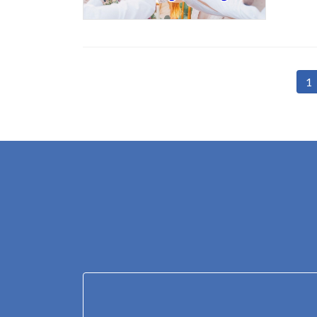
投
1
固
定
稿
ペ
の
ー
ジ
ペ
ー
ジ
送
り