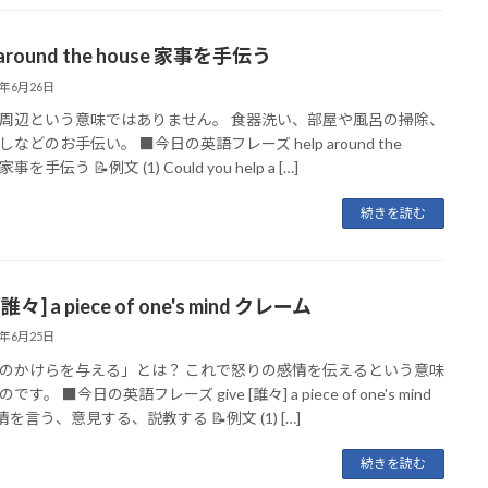
 around the house 家事を手伝う
6年6月26日
周辺という意味ではありません。 食器洗い、部屋や風呂の掃除、
などのお手伝い。 ■今日の英語フレーズ help around the
 家事を手伝う 📝例文 (1) Could you help a […]
続きを読む
 [誰々] a piece of one's mind クレーム
6年6月25日
のかけらを与える」とは？ これで怒りの感情を伝えるという意味
です。 ■今日の英語フレーズ give [誰々] a piece of one's mind
を言う、意見する、説教する 📝例文 (1) […]
続きを読む