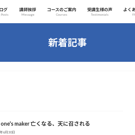
ログ
講師挨拶
コースのご案内
受講生様の声
よく
 Posts
Message
Courses
Testimonials
F
新着記事
t one's maker 亡くなる、天に召される
6年6月30日