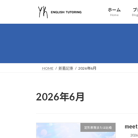
コ
ナ
ホーム
ブ
ン
ビ
Home
Blog
テ
ゲ
ン
ー
ツ
シ
へ
ョ
ス
ン
キ
に
ッ
移
HOME
新着記事
2026年6月
プ
動
2026年6月
mee
定形表現または比喩
202