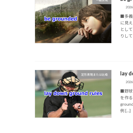
202
■多義
に見え
として
りしてい
lay
定形表現または比喩
202
■野球
を作る
gro
例 […]