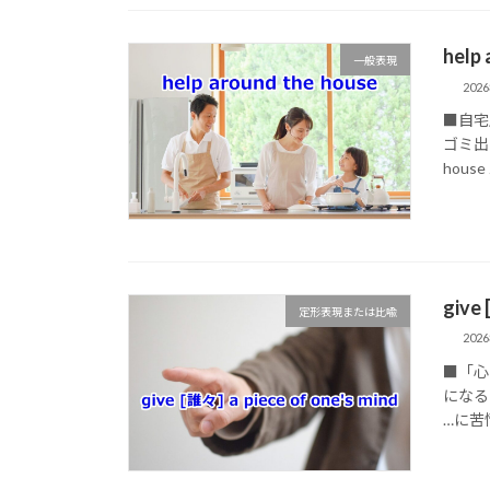
help
一般表現
202
■自宅
ゴミ出し
house
give
定形表現または比喩
202
■「心
になるの
…に苦情