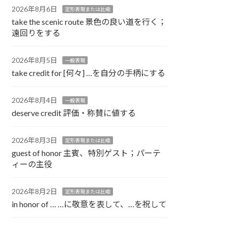
2026年8月6日
定形表現または比喩
take the scenic route 景色の良い道を行く；
遠回りをする
2026年8月5日
一般表現
take credit for [何々] …を自分の手柄にする
2026年8月4日
一般表現
deserve credit 評価・称賛に値する
2026年8月3日
定形表現または比喩
guest of honor 主賓、特別ゲスト；パーテ
ィーの主役
2026年8月2日
定形表現または比喩
in honor of … …に敬意を表して、…を祝して