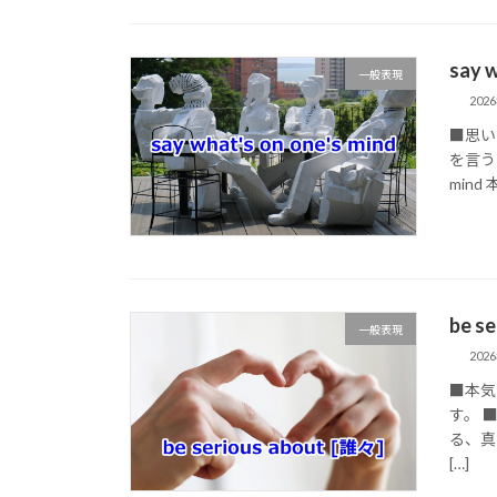
say 
一般表現
202
■思い
を言うの
min
be 
一般表現
202
■本気
す。 ■
る、真
[…]