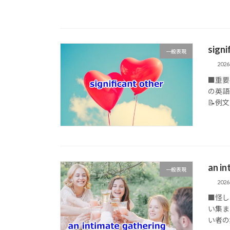
sig
一般表現
202
■重要
の英語フ
📝例文 (1
an 
一般表現
202
■怪し
い集まり
い者の集