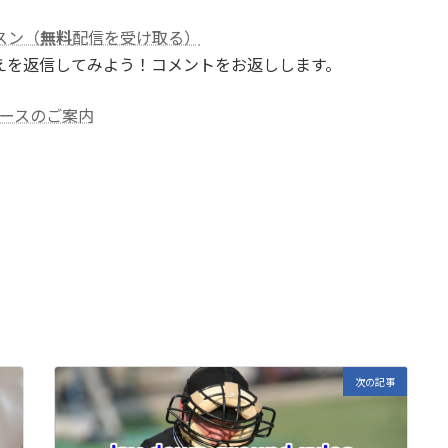
スン（
無料
配信を受け取る）
えを返信してみよう！コメントをお返しします。
ースのご案内
E
m
i
次の記事