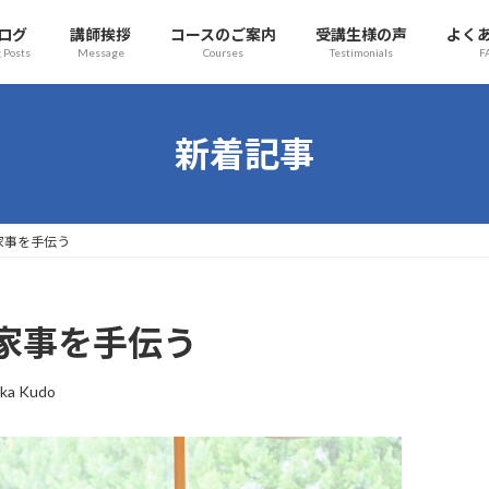
ログ
講師挨拶
コースのご案内
受講生様の声
よく
 Posts
Message
Courses
Testimonials
F
新着記事
use 家事を手伝う
use 家事を手伝う
ka Kudo