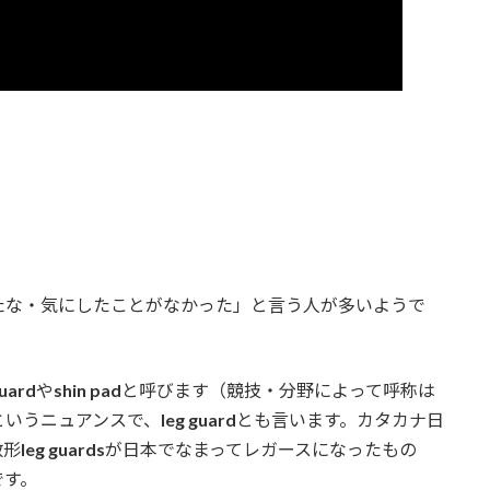
たな・気にしたことがなかった」と言う人が多いようで
guard
や
shin pad
と呼びます（競技・分野によって呼称は
というニュアンスで、
leg guard
とも言います。カタカナ日
数形
leg guards
が日本でなまってレガースになったもの
です。