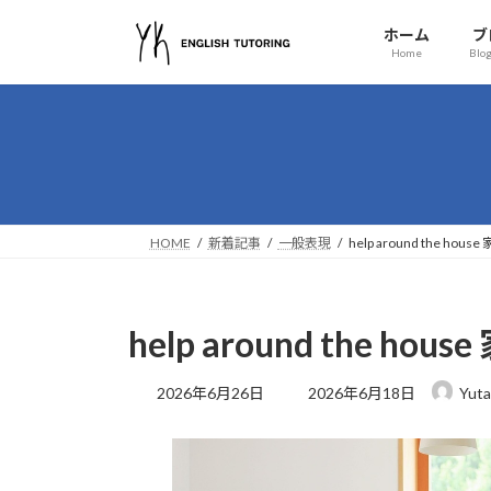
コ
ナ
ホーム
ブ
ン
ビ
Home
Blog
テ
ゲ
ン
ー
ツ
シ
へ
ョ
ス
ン
キ
に
ッ
移
HOME
新着記事
一般表現
help around the ho
プ
動
help around the ho
最
2026年6月26日
2026年6月18日
Yuta
終
更
新
日