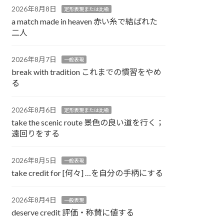
2026年8月8日
定形表現または比喩
a match made in heaven 赤い糸で結ばれた
二人
2026年8月7日
一般表現
break with tradition これまでの慣習をやめ
る
2026年8月6日
定形表現または比喩
take the scenic route 景色の良い道を行く；
遠回りをする
2026年8月5日
一般表現
take credit for [何々] …を自分の手柄にする
2026年8月4日
一般表現
deserve credit 評価・称賛に値する