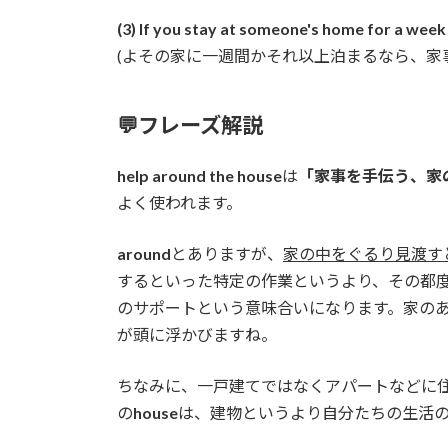
(3) If you stay at someone's home for a week
(よその家に一週間かそれ以上泊まるなら、家
💬フレーズ解説
help around the house
は
「家事を手伝う、家
よく使われます。
around
とありますが、
家の中をぐるり見渡す
するといった特定の作業というより、その都
のサポートという意味合いになります。家の
が頭に浮かびますね。
ちなみに、一戸建てではなくアパートなどに
の
house
は、建物というより自分たちの生活