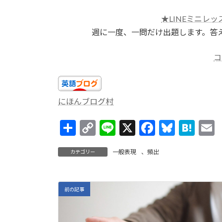
★LINEミニレッ
週に一度、一問だけ出題します。答
コ
にほんブログ村
共
C
Li
X
F
Bl
H
有
o
n
ac
u
at
一般表現
、
頻出
カテゴリー
p
e
e
es
e
a
y
b
ky
n
l
Li
o
a
前の記事
n
o