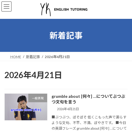
コ
ナ
ン
ビ
テ
ゲ
ン
ー
ツ
シ
へ
ョ
新着記事
ス
ン
キ
に
ッ
移
プ
動
HOME
新着記事
2026年4月21日
2026年4月21日
grumble about [何々] …についてぶつぶ
一般表現
つ文句を言う
2026年4月21日
■ぶつぶつ、ぼそぼそ 低くこもった声で漏らす
ような文句、不平、不満、ぼやきです。 ■今日
の英語フレーズ grumble about [何々] …について