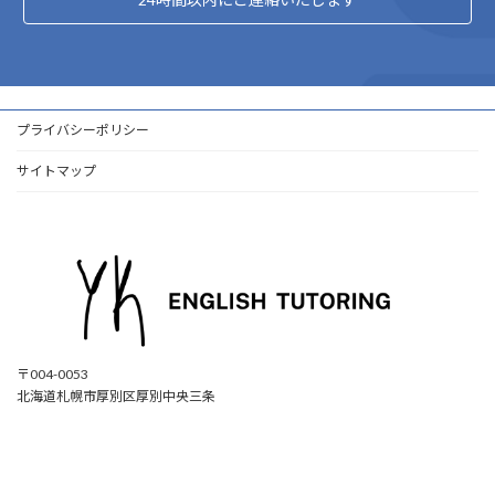
プライバシーポリシー
サイトマップ
〒004-0053
北海道札幌市厚別区厚別中央三条
ア
ア
ア
ア
イ
イ
イ
イ
コ
コ
コ
コ
ン
ン
ン
ン
リ
リ
リ
リ
ン
ン
ン
ン