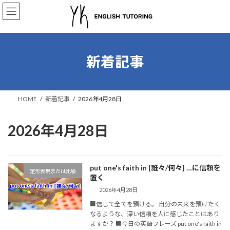
コ
ナ
ン
ビ
テ
ゲ
ン
ー
ツ
シ
へ
ョ
新着記事
ス
ン
キ
に
ッ
移
プ
動
HOME
新着記事
2026年4月28日
2026年4月28日
put one's faith in [誰々/何々] …に信頼を
定形表現または比喩
置く
2026年4月28日
■信じて全てを預ける。 自分の未来を預けたく
なるような、深い信頼を人に感じたことはあり
ますか？ ■今日の英語フレーズ put one's faith in