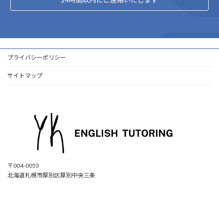
プライバシーポリシー
サイトマップ
〒004-0053
北海道札幌市厚別区厚別中央三条
ア
ア
ア
ア
イ
イ
イ
イ
コ
コ
コ
コ
ン
ン
ン
ン
リ
リ
リ
リ
ン
ン
ン
ン