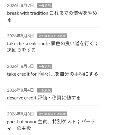
2026年8月7日
一般表現
break with tradition これまでの慣習をやめ
る
2026年8月6日
定形表現または比喩
take the scenic route 景色の良い道を行く；
遠回りをする
2026年8月5日
一般表現
take credit for [何々] …を自分の手柄にする
2026年8月4日
一般表現
deserve credit 評価・称賛に値する
2026年8月3日
定形表現または比喩
guest of honor 主賓、特別ゲスト；パーテ
ィーの主役