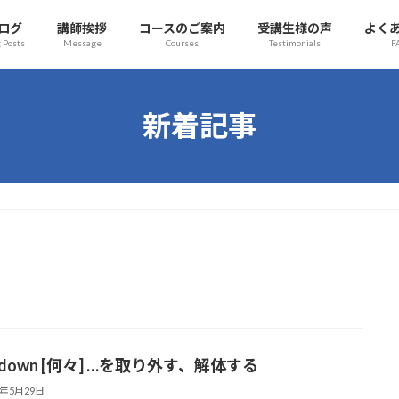
ログ
講師挨拶
コースのご案内
受講生様の声
よく
 Posts
Message
Courses
Testimonials
F
新着記事
e down [何々] …を取り外す、解体する
4年5月29日