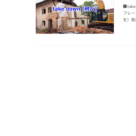
■ta
フレーズ
を）削除す