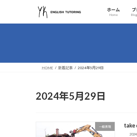
コ
ナ
ホーム
ブ
ン
ビ
Home
Blog
テ
ゲ
ン
ー
ツ
シ
へ
ョ
ス
ン
キ
に
ッ
移
HOME
新着記事
2024年5月29日
プ
動
2024年5月29日
tak
一般表現
202