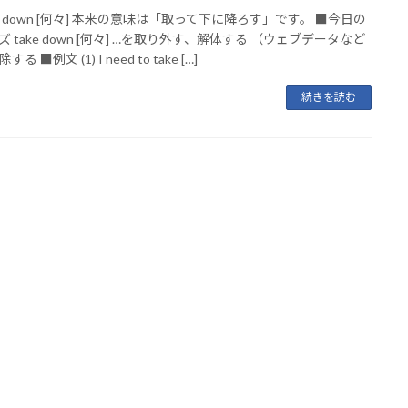
ke down [何々] 本来の意味は「取って下に降ろす」です。 ■今日の
 take down [何々] …を取り外す、解体する （ウェブデータなど
る ■例文 (1) I need to take […]
続きを読む