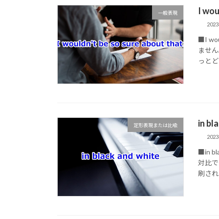
I wo
一般表現
202
■I w
ません。 
っとどう
in 
定形表現または比喩
202
■in 
対比でも
刷されて