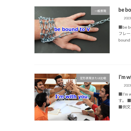
be 
一般表現
202
■be 
フレーズ
bound t
I'm
定形表現または比喩
202
■I'
す。 
■例文 (1