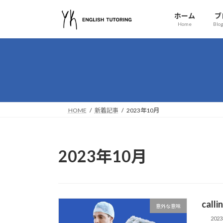
コ
ナ
ホーム
ブ
ン
ビ
Home
Blog
テ
ゲ
ン
ー
ツ
シ
へ
ョ
ス
ン
キ
に
ッ
移
HOME
新着記事
2023年10月
プ
動
2023年10月
cal
意外な意味
202