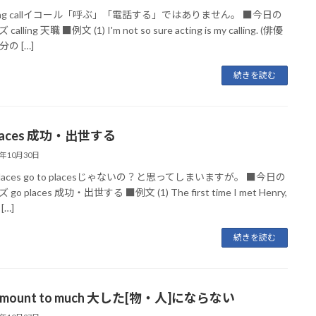
lling callイコール「呼ぶ」「電話する」ではありません。 ■今日の
alling 天職 ■例文 (1) I'm not so sure acting is my calling. (俳優
の […]
続きを読む
places 成功・出世する
3年10月30日
places go to placesじゃないの？と思ってしまいますが。 ■今日の
go places 成功・出世する ■例文 (1) The first time I met Henry,
 […]
続きを読む
 amount to much 大した[物・人]にならない