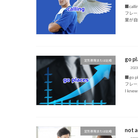
■ca
フレーズ c
業が自分
go 
定形表現または比喩
202
■go 
フレーズ 
I knew
not
定形表現または比喩