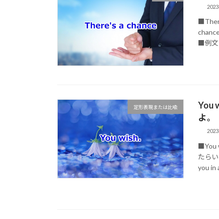
202
■The
chan
■例文 (1
Yo
定形表現または比喩
よ。
202
■You
たらいい
you in 