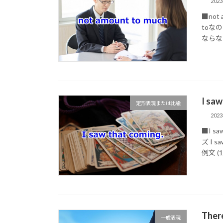
202
■not
toなの
ならない 
I s
定形表現または比喩
202
■I s
ズ I 
例文 (1)
The
一般表現