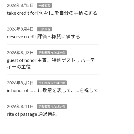
2026年8月5日
一般表現
take credit for [何々] …を自分の手柄にする
2026年8月4日
一般表現
deserve credit 評価・称賛に値する
2026年8月3日
定形表現または比喩
guest of honor 主賓、特別ゲスト；パーテ
ィーの主役
2026年8月2日
定形表現または比喩
in honor of … …に敬意を表して、…を祝して
2026年8月1日
定形表現または比喩
rite of passage 通過儀礼