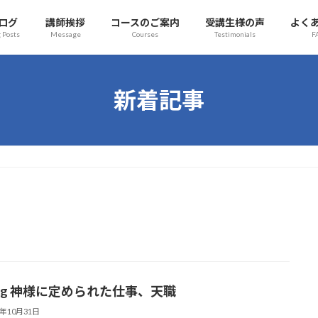
ログ
講師挨拶
コースのご案内
受講生様の声
よく
 Posts
Message
Courses
Testimonials
F
新着記事
ling 神様に定められた仕事、天職
3年10月31日