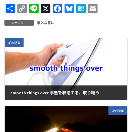
共
C
Li
X
F
Bl
H
E
有
o
n
ac
u
at
m
意外な意味
カテゴリー
p
e
e
es
e
ai
y
b
ky
n
l
Li
o
a
前の記事
n
o
k
k
smooth things over 事態を収拾する、取り繕う
2023年6月13日
次の記事