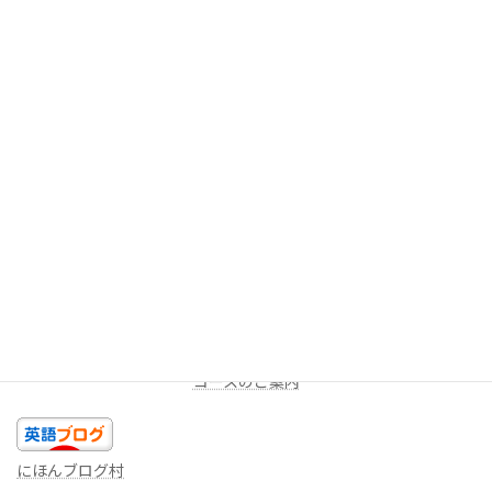
今回は以上です。今日のあなたの精一杯の英語を話しましょ
う！！
★LINEミニレッスン（
無料
配信を受け取る）
週に一度、一問だけ出題します。答えを返信してみよう！コメン
トをお返しします。
コースのご案内
にほんブログ村