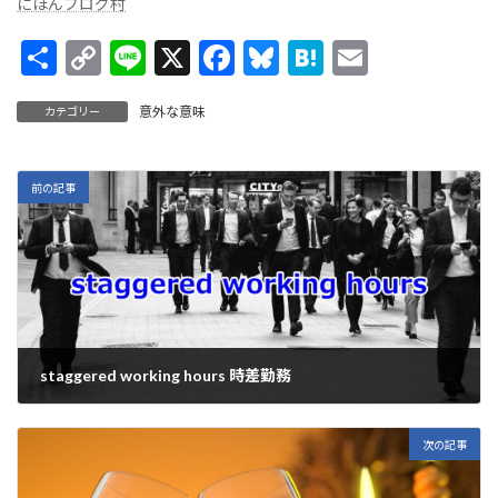
にほんブログ村
共
C
Li
X
F
Bl
H
E
有
o
n
ac
u
at
m
意外な意味
カテゴリー
p
e
e
es
e
ai
y
b
ky
n
l
Li
o
a
前の記事
n
o
k
k
staggered working hours 時差勤務
2023年1月31日
次の記事