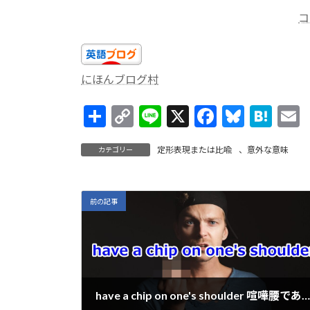
コ
にほんブログ村
共
C
Li
X
F
Bl
H
有
o
n
ac
u
at
定形表現または比喩
、
意外な意味
カテゴリー
p
e
e
es
e
a
y
b
ky
n
l
Li
o
a
前の記事
n
o
k
k
have a chip on one's shoulder 喧嘩腰である