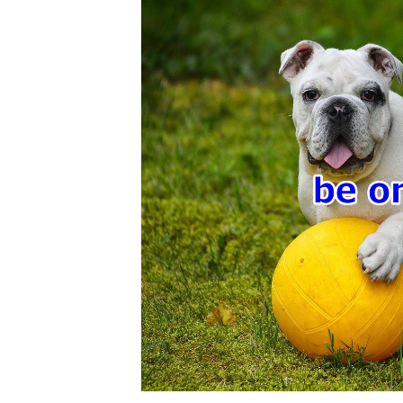
新
日
時
: