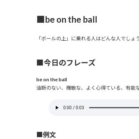
■be on the ball
「ボールの上」に乗れる人はどんな人でしょ
■今日のフレーズ
be on the ball
油断のない、機敏な、よく心得ている、有能
■例文