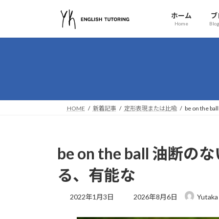
コ
ナ
ホーム
ブ
ン
ビ
Home
Blog
テ
ゲ
ン
ー
ツ
シ
へ
ョ
ス
ン
キ
に
ッ
移
HOME
新着記事
定形表現または比喩
be on t
プ
動
be on the ball
る、有能な
最
2022年1月3日
2026年8月6日
Yutaka
終
更