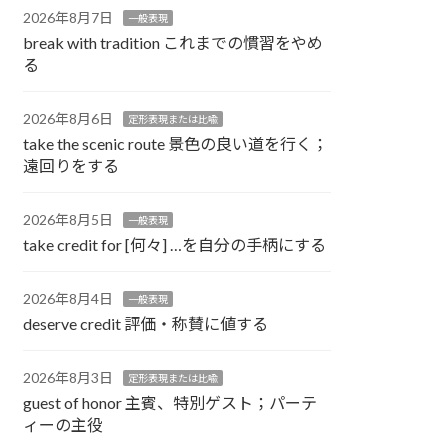
2026年8月7日
一般表現
break with tradition これまでの慣習をやめ
る
2026年8月6日
定形表現または比喩
take the scenic route 景色の良い道を行く；
遠回りをする
2026年8月5日
一般表現
take credit for [何々] …を自分の手柄にする
2026年8月4日
一般表現
deserve credit 評価・称賛に値する
2026年8月3日
定形表現または比喩
guest of honor 主賓、特別ゲスト；パーテ
ィーの主役