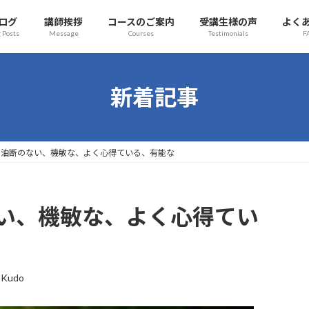
ログ
講師挨拶
コースのご案内
受講生様の声
よく
 Posts
Message
Courses
Testimonials
F
新着記事
he ball 油断のない、機敏な、よく心得ている、有能な
 油断のない、機敏な、よく心得てい
 Kudo