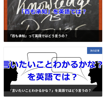
n
o
k
k
「百も承知」って英語ではどう言うの？
2020年3月20日
次の記事
「言いたいことわかるかな？」を英語ではどう言うの？
2020年3月24日