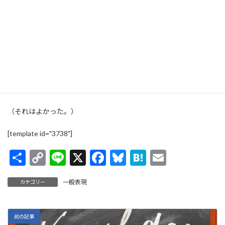
A: How's your school life going on?
（学校生活はどうだい？）
B: It's great.
I love every minute of it.
（ばっちり。有意義だよ。）
A: I'm glad to hear that.
（それはよかった。）
[template id="3738"]
共
C
Li
X
F
Bl
H
E
有
o
n
ac
u
at
m
一般表現
カテゴリー
p
e
e
es
e
ai
y
b
ky
n
l
Li
o
a
前の記事