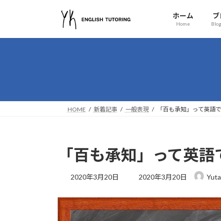
コ
ナ
ホーム
ブ
ン
ビ
Home
Blog
テ
ゲ
ン
ー
ツ
シ
へ
ョ
ス
ン
キ
に
ッ
移
HOME
新着記事
一般表現
「百も承知」って英語
プ
動
「百も承知」って英語
最
2020年3月20日
2020年3月20日
Yuta
終
更
新
日