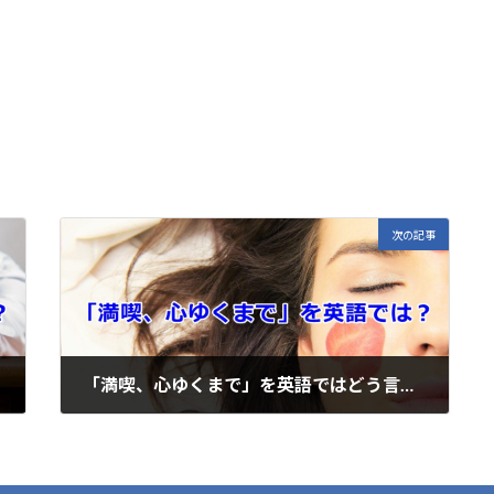
E
m
i
次の記事
「満喫、心ゆくまで」を英語ではどう言うの？
2020年3月23日