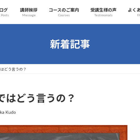
ログ
講師挨拶
コースのご案内
受講生様の声
よく
 Posts
Message
Courses
Testimonials
F
新着記事
ではどう言うの？
ではどう言うの？
ka Kudo