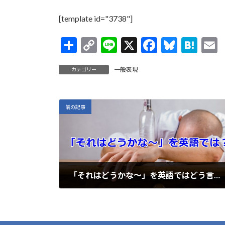
[template id="3738"]
共
C
Li
X
F
Bl
H
有
o
n
ac
u
at
一般表現
カテゴリー
p
e
e
es
e
a
y
b
ky
n
l
Li
o
a
前の記事
n
o
k
k
「それはどうかな～」を英語ではどう言うの？
2020年3月19日