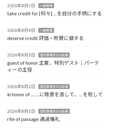
2026年8月5日
一般表現
take credit for [何々] …を自分の手柄にする
2026年8月4日
一般表現
deserve credit 評価・称賛に値する
2026年8月3日
定形表現または比喩
guest of honor 主賓、特別ゲスト；パーテ
ィーの主役
2026年8月2日
定形表現または比喩
in honor of … …に敬意を表して、…を祝して
2026年8月1日
定形表現または比喩
rite of passage 通過儀礼