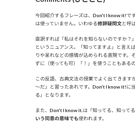
今回紹介するフレーズは、
Don't I know it!
で
は使っていません。いわゆる
修辞疑問文
と呼
直訳すれば「私はそれを知らないのですか？
というニュアンス。「知ってますよ」と言え
りや呆れなどの感情が込められる表現です。
ずに（使っても可）「！」を使うこともある
この反語、古典文法の授業でよく出てきます
～だ」と習ったあれです。
Don't I know it!
に
る」となります。
また、
Don't I know it.
は「知ってる、知って
いう同意の意味でも
使われます。