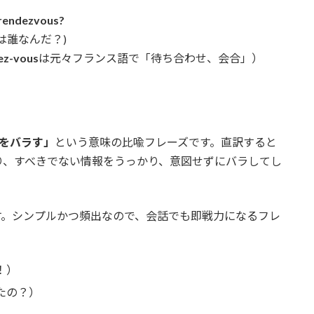
t rendezvous?
は誰なんだ？)
ez-vous
は元々フランス語で「待ち合わせ、会合」）
をバラす」
という意味の比喩フレーズです。直訳すると
り、すべきでない情報をうっかり、意図せずにバラしてし
す。シンプルかつ頻出なので、会話でも即戦力になるフレ
！）
たの？）