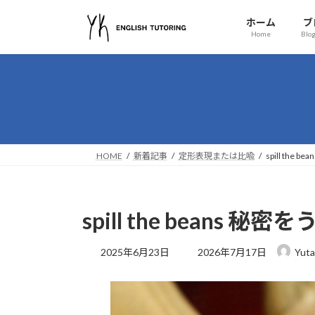
コ
ナ
ホーム
ブ
ン
ビ
Home
Blog
テ
ゲ
ン
ー
ツ
シ
へ
ョ
ス
ン
キ
に
ッ
移
HOME
新着記事
定形表現または比喩
spill th
プ
動
spill the bean
最
2025年6月23日
2026年7月17日
Yuta
終
更
新
日