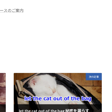
ースのご案内
E
m
i
次の記事
let the cat out of the bag 秘密を漏らす