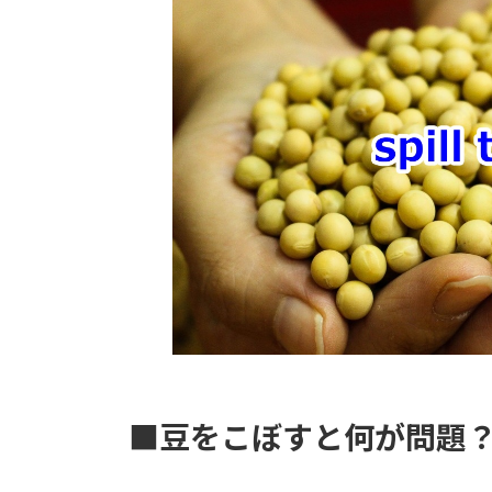
時
:
■豆をこぼすと何が問題