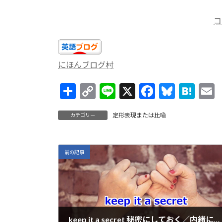
コ
にほんブログ村
共
C
Li
X
F
Bl
H
有
o
n
ac
u
at
定形表現または比喩
カテゴリー
p
e
e
es
e
a
y
b
ky
n
l
Li
o
a
前の記事
n
o
k
k
keep it a secret 秘密にしておく／内緒にしておく