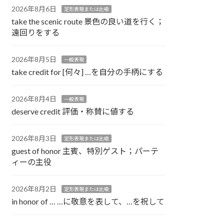
2026年8月6日
定形表現または比喩
take the scenic route 景色の良い道を行く；
遠回りをする
2026年8月5日
一般表現
take credit for [何々] …を自分の手柄にする
2026年8月4日
一般表現
deserve credit 評価・称賛に値する
2026年8月3日
定形表現または比喩
guest of honor 主賓、特別ゲスト；パーテ
ィーの主役
2026年8月2日
定形表現または比喩
in honor of … …に敬意を表して、…を祝して