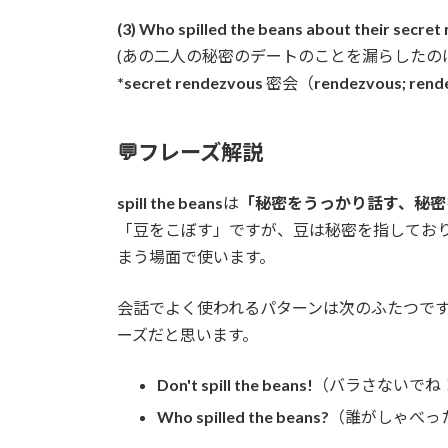
(3) Who spilled the beans about their secre
(あの二人の秘密のデートのことを漏らしたの
*secret rendezvous
密会（
rendezvous; rend
💬フレーズ解説
spill the beans
は
「秘密をうっかり話す、秘密
「豆をこぼす」ですが、豆は秘密を指してお
まう場面で使います。
会話でよく使われるパターンは次のふたつで
ーズだと思います。
Don't spill the beans!
（バラさないでね
Who spilled the beans?
（誰がしゃべっ