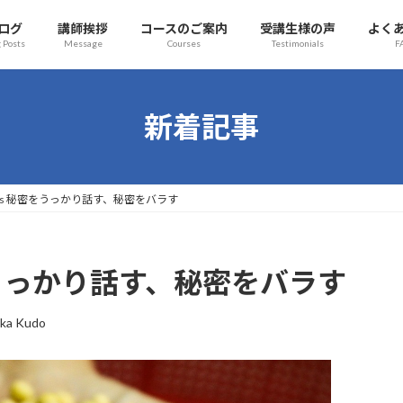
ログ
講師挨拶
コースのご案内
受講生様の声
よく
 Posts
Message
Courses
Testimonials
F
新着記事
e beans 秘密をうっかり話す、秘密をバラす
s 秘密をうっかり話す、秘密をバラす
ka Kudo