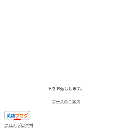
今回は以上です。今日のあなたの精一杯の英語を話しましょ
う！！
★LINEミニレッスン（
無料
配信を受け取る）
週に一度、一問だけ出題します。答えを返信してみよう！コメン
トをお返しします。
コースのご案内
にほんブログ村