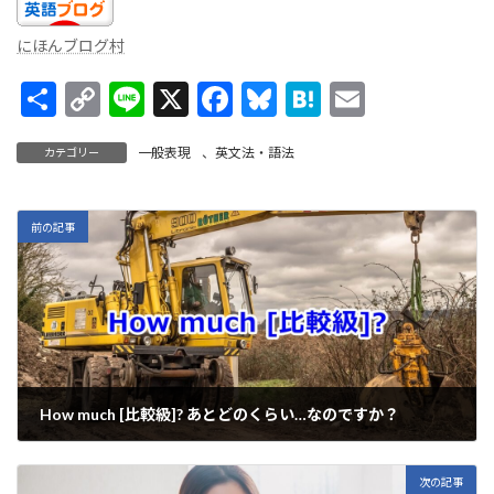
にほんブログ村
共
C
Li
X
F
Bl
H
E
有
o
n
ac
u
at
m
一般表現
、
英文法・語法
カテゴリー
p
e
e
es
e
ai
y
b
ky
n
l
Li
o
a
前の記事
n
o
k
k
How much [比較級]? あとどのくらい…なのですか？
2024年6月10日
次の記事