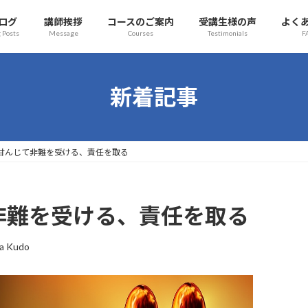
ログ
講師挨拶
コースのご案内
受講生様の声
よく
 Posts
Message
Courses
Testimonials
F
新着記事
ullet 甘んじて非難を受ける、責任を取る
甘んじて非難を受ける、責任を取る
a Kudo