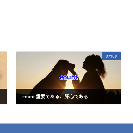
E
m
i
次の記事
count 重要である、肝心である
2023年3月25日