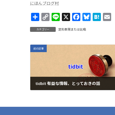
にほんブログ村
共
C
Li
X
F
Bl
H
有
o
n
ac
u
at
定形表現または比喩
カテゴリー
p
e
e
es
e
a
y
b
ky
n
l
Li
o
a
前の記事
n
o
k
k
tidbit 有益な情報、とっておきの話
2023年3月23日