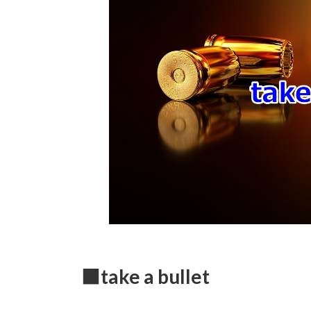
時
:
■take a bullet