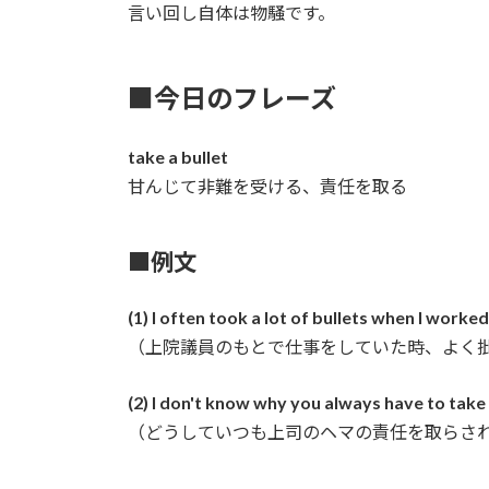
言い回し自体は物騒です。
■今日のフレーズ
take a bullet
甘んじて非難を受ける、責任を取る
■例文
(1) I often took a lot of bullets when I worke
（上院議員のもとで仕事をしていた時、よく
(2) I don't know why you always have to take
（どうしていつも上司のヘマの責任を取らさ