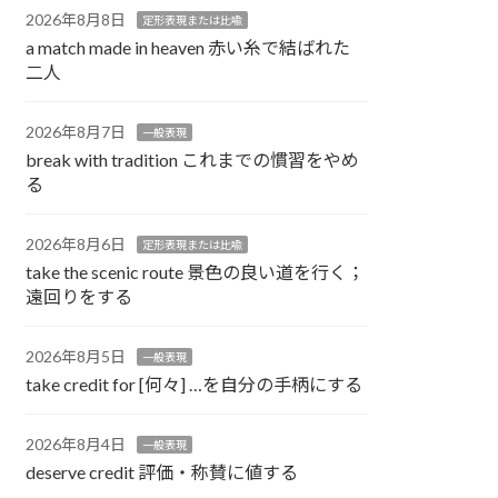
2026年8月8日
定形表現または比喩
a match made in heaven 赤い糸で結ばれた
二人
2026年8月7日
一般表現
break with tradition これまでの慣習をやめ
る
2026年8月6日
定形表現または比喩
take the scenic route 景色の良い道を行く；
遠回りをする
2026年8月5日
一般表現
take credit for [何々] …を自分の手柄にする
2026年8月4日
一般表現
deserve credit 評価・称賛に値する