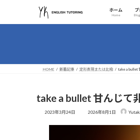
コ
ナ
ホーム
ブ
ン
ビ
Home
Blog
テ
ゲ
ン
ー
ツ
シ
へ
ョ
ス
ン
キ
に
ッ
移
HOME
新着記事
定形表現または比喩
take a b
プ
動
take a bullet 
最
2023年3月24日
2026年8月1日
Yutak
終
更
新
日