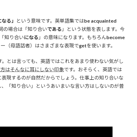
になる」
という意味です。英単語集では
be acquainted
詞の場合は「知り合い
である
」という状態を表します。今
「知り合い
になる
」の意味になります。もちろん
become
カー（母語話者）はさまざまな表現で
get
を使います。
す。とは言っても、英語ではこれをあまり使わない気がし
の方はそんなに耳にしない印象
です。おそらく、英語では
に表現するのが自然だからでしょう。仕事上の知り合いな
し、「知り合い」というあいまいな言い方はしないのが普