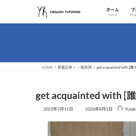
コ
ナ
ホーム
ブ
ン
ビ
Home
Blog
テ
ゲ
ン
ー
ツ
シ
へ
ョ
ス
ン
キ
に
ッ
移
HOME
新着記事
一般表現
get acquainted wit
プ
動
get acquainted wi
最
2023年2月11日
2026年8月1日
Yutak
終
更
新
日