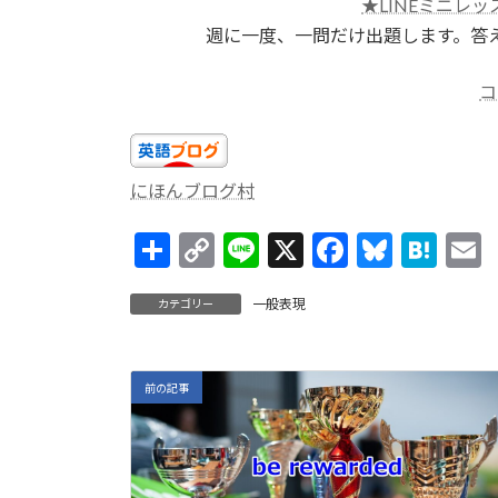
★LINEミニレッ
週に一度、一問だけ出題します。答
コ
にほんブログ村
共
C
Li
X
F
Bl
H
有
o
n
ac
u
at
一般表現
カテゴリー
p
e
e
es
e
a
y
b
ky
n
l
Li
o
a
前の記事
n
o
k
k