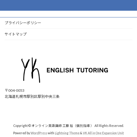
プライバシーポリシー
サイトマップ
〒004-0053
北海道札幌市厚別区厚別中央三条
ア
ア
ア
ア
イ
イ
イ
イ
コ
コ
コ
コ
ン
ン
ン
ン
リ
リ
リ
リ
ン
ン
ン
ン
ク
ク
ク
ク
Copyright © オンライン英語講師 工藤 裕（個別指導 ） All Rights Reserved.
Powered by
WordPress
with
Lightning Theme
&
VK All in One Expansion Unit