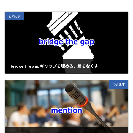
p
e
e
es
e
ai
y
b
ky
n
l
Li
o
a
前の記事
n
o
k
k
bridge the gap ギャップを埋める、差をなくす
2022年9月16日
次の記事