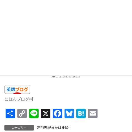
今回は以上です。今日のあなたの精一杯の英語を話しましょ
う！！
★LINEミニレッスン（
無料
配信を受け取る）
週に一度、一問だけ出題します。答えを返信してみよう！コメン
トをお返しします。
コースのご案内
にほんブログ村
共
C
Li
X
F
Bl
H
E
有
o
n
ac
u
at
m
定形表現または比喩
カテゴリー