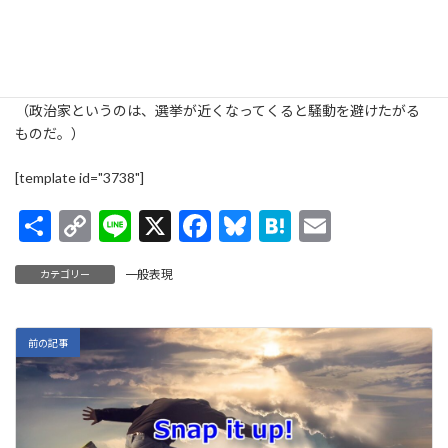
Example 2
Politicians don't like to
rock the boat
when election time is
around.
（政治家というのは、選挙が近くなってくると騒動を避けたがる
ものだ。）
[template id="3738"]
共
C
Li
X
F
Bl
H
E
有
o
n
ac
u
at
m
一般表現
カテゴリー
p
e
e
es
e
ai
y
b
ky
n
l
Li
o
a
前の記事
n
o
k
k