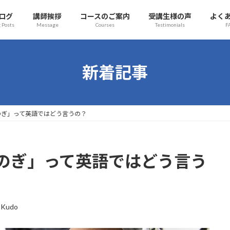
ログ
講師挨拶
コースのご案内
受講生様の声
よく
 Posts
Message
Courses
Testimonials
F
新着記事
のぎ」って英語ではどう言うの？
のぎ」って英語ではどう言う
 Kudo