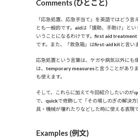
Comments (ひとこと)
「応急処置、応急手当て」を英語ではどう言
とも一般的です。
aid
は「援助、手助け」とい
いうことになるわけです。
first aid treatment
です。また、「救急箱」は
first-aid kit
と言い
応急処置という言葉は、ケガや病気以外にも
は、
temporary measures
と言うことがあり
も使えます。
そして、これらに加えて今回紹介したいのが
q
で、
quick
で修飾して「その場しのぎの解決方
具・機械が壊れたりなどした時に使える表現
Examples (例文)