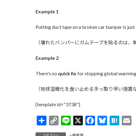
Example 1
Putting duct tape on a broken car bumper is just
（壊れたバンパーにガムテープを貼るのは、
Example 2
There's no
quick fix
for stopping global warming
（地球温暖化を食い止める手っ取り早い措置
[template id="3738"]
共
C
Li
X
F
Bl
H
有
o
n
ac
u
at
一般表現
カテゴリー