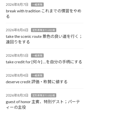
2026年8月7日
一般表現
break with tradition これまでの慣習をやめ
る
2026年8月6日
定形表現または比喩
take the scenic route 景色の良い道を行く；
遠回りをする
2026年8月5日
一般表現
take credit for [何々] …を自分の手柄にする
2026年8月4日
一般表現
deserve credit 評価・称賛に値する
2026年8月3日
定形表現または比喩
guest of honor 主賓、特別ゲスト；パーテ
ィーの主役