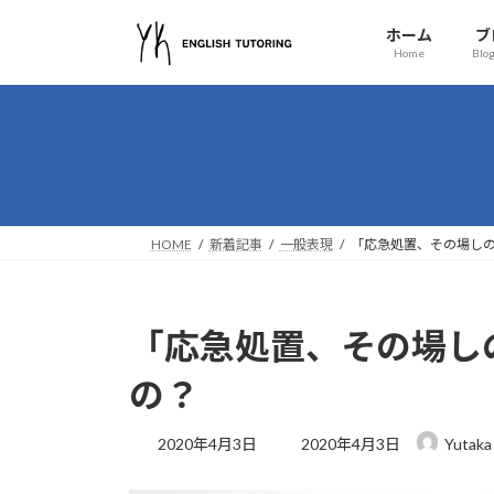
コ
ナ
ホーム
ブ
ン
ビ
Home
Blog
テ
ゲ
ン
ー
ツ
シ
へ
ョ
ス
ン
キ
に
ッ
移
HOME
新着記事
一般表現
「応急処置、その場し
プ
動
「応急処置、その場し
の？
最
2020年4月3日
2020年4月3日
Yutaka
終
更