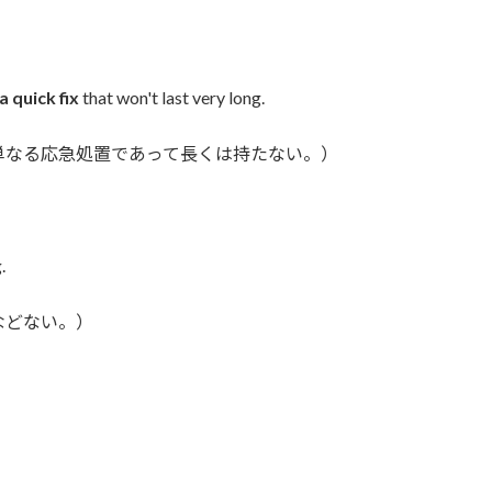
a quick fix
that won't last very long.
単なる応急処置であって長くは持たない。）
.
などない。）
E
m