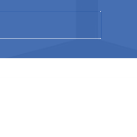
ア
ア
ア
イ
イ
イ
コ
コ
コ
ン
ン
ン
リ
リ
リ
ン
ン
ン
ク
ク
ク