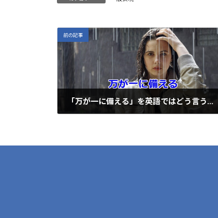
p
e
e
es
e
a
y
b
ky
n
l
Li
o
a
前の記事
n
o
k
k
「万が一に備える」を英語ではどう言うの？
2020年4月2日