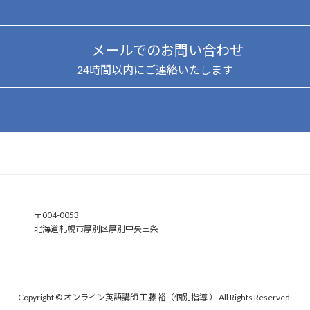
メールでのお問い合わせ
24時間以内にご連絡いたします
ア
〒004-0053
イ
北海道札幌市厚別区厚別中央三条
コ
ン
リ
ン
ク
Copyright © オンライン英語講師 工藤 裕（個別指導 ） All Rights Reserved.