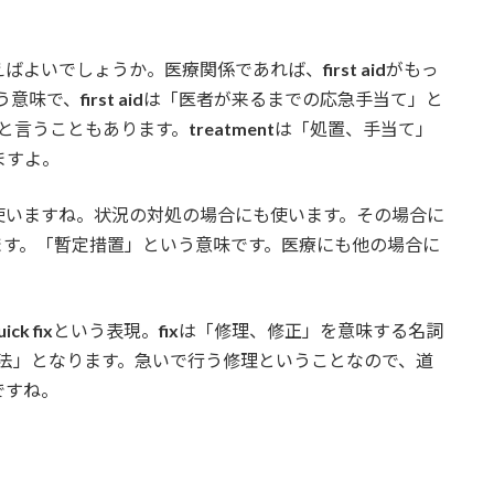
えばよいでしょうか。医療関係であれば、
first aid
がもっ
う意味で、
first aid
は「医者が来るまでの応急手当て」と
と言うこともあります。
treatment
は「処置、手当て」
ますよ。
使いますね。状況の対処の場合にも使います。その場合に
ます。「暫定措置」という意味です。医療にも他の場合に
uick fix
という表現。
fix
は「修理、修正」を意味する名詞
法」となります。急いで行う修理ということなので、道
ですね。