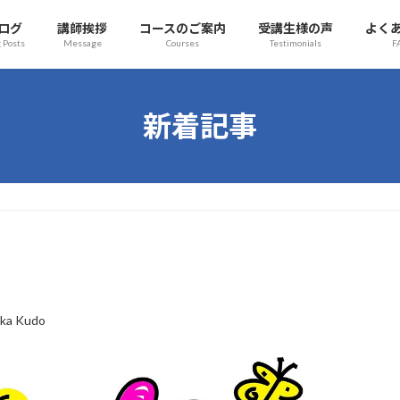
ログ
講師挨拶
コースのご案内
受講生様の声
よく
 Posts
Message
Courses
Testimonials
F
新着記事
ka Kudo