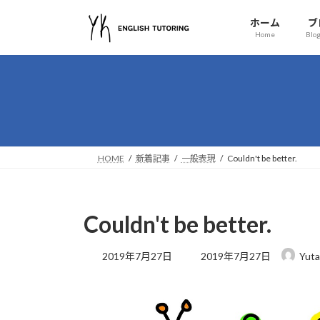
コ
ナ
ホーム
ブ
ン
ビ
Home
Blog
テ
ゲ
ン
ー
ツ
シ
へ
ョ
ス
ン
キ
に
ッ
移
HOME
新着記事
一般表現
Couldn't be better.
プ
動
Couldn't be better.
最
2019年7月27日
2019年7月27日
Yuta
終
更
新
日