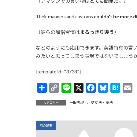
（アマゾンでの買い物は
とても簡単
だ。）
Their manners and customs
couldn't be more d
（彼らの風俗習慣は
まるっきり違う
）
などのようにも応用できます。英語特有の言
みたいと思ってしまう表現ではないでしょう
[template id="3738"]
共
C
Li
X
F
Bl
H
有
o
n
ac
u
at
一般表現
、
英文法・語法
カテゴリー
p
e
e
es
e
a
y
b
ky
n
l
Li
o
a
前の記事
n
o