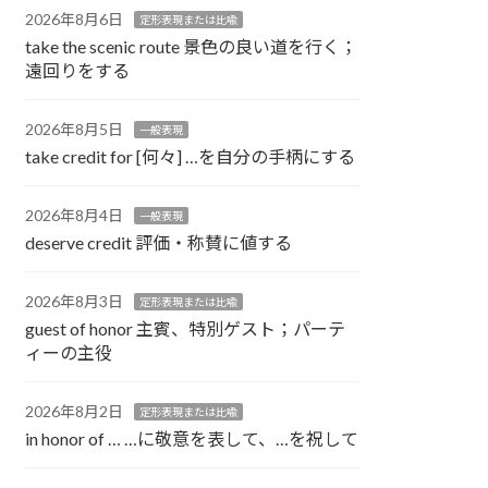
2026年8月6日
定形表現または比喩
take the scenic route 景色の良い道を行く；
遠回りをする
2026年8月5日
一般表現
take credit for [何々] …を自分の手柄にする
2026年8月4日
一般表現
deserve credit 評価・称賛に値する
2026年8月3日
定形表現または比喩
guest of honor 主賓、特別ゲスト；パーテ
ィーの主役
2026年8月2日
定形表現または比喩
in honor of … …に敬意を表して、…を祝して