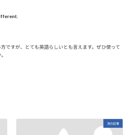
ifferent
.
い方ですが、とても英語らしいとも言えます。ぜひ使って
か。
E
m
i
次の記事