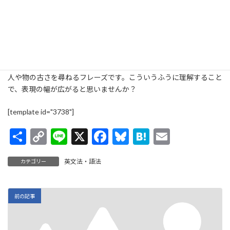
間）や"She's three
days old
."（生後3日）という答えもあり得ま
す。また、生き物の観察などの場面では、"This fry is ten
hours
old
."（この稚魚は生後10時間だ）と表すこともありますよ。
"How old are you?"の日常的な理解は「何歳ですか」ですが、英語
表現上は「あなたはどのくらい古いのですか」。年齢に限らず、
人や物の古さを尋ねるフレーズです。こういうふうに理解すること
で、表現の幅が広がると思いませんか？
[template id="3738"]
共
C
Li
X
F
Bl
H
E
有
o
n
ac
u
at
m
英文法・語法
カテゴリー
p
e
e
es
e
ai
y
b
ky
n
l
Li
o
a
前の記事
n
o