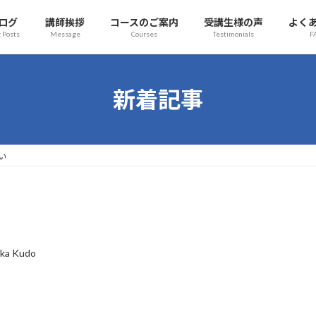
ログ
講師挨拶
コースのご案内
受講生様の声
よく
 Posts
Message
Courses
Testimonials
F
新着記事
い
ka Kudo