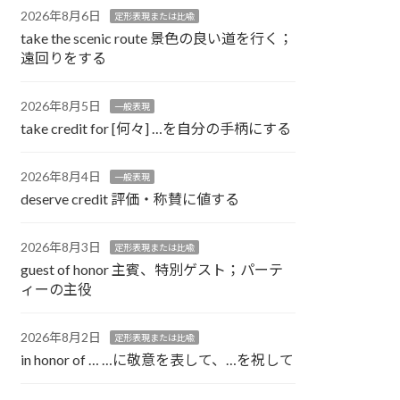
2026年8月6日
定形表現または比喩
take the scenic route 景色の良い道を行く；
遠回りをする
2026年8月5日
一般表現
take credit for [何々] …を自分の手柄にする
2026年8月4日
一般表現
deserve credit 評価・称賛に値する
2026年8月3日
定形表現または比喩
guest of honor 主賓、特別ゲスト；パーテ
ィーの主役
2026年8月2日
定形表現または比喩
in honor of … …に敬意を表して、…を祝して