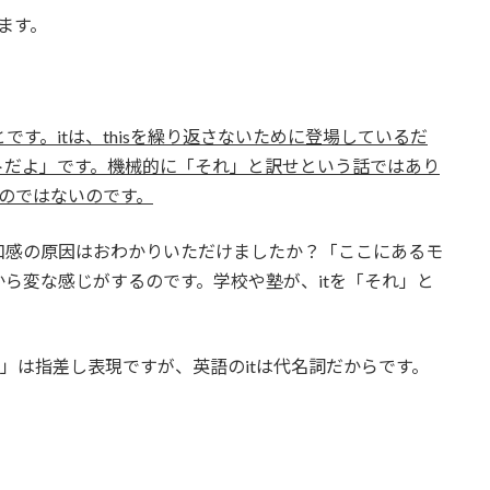
ます。
とです。itは、thisを繰り返さないために登場しているだ
トだよ」です。機械的に「それ」と訳せという話ではあり
るのではないのです。
和感の原因はおわかりいただけましたか？「ここにあるモ
ら変な感じがするのです。学校や塾が、itを「それ」と
」は指差し表現ですが、英語のitは代名詞だからです。
E