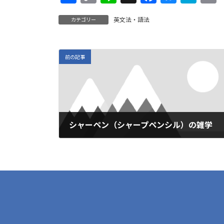
有
o
n
ac
u
at
英文法・語法
カテゴリー
p
e
e
es
e
a
y
b
ky
n
l
Li
o
a
前の記事
n
o
k
k
シャーペン（シャープペンシル）の雑学
2018年12月28日