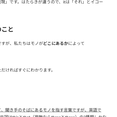
現」です。はたらきが違うので、itは「それ」とイコー
のこと
ですが、私たちはモノが
どこにあるか
によって
ただければすぐにわかります。
て、聞き手のそばにあるモノを指す言葉ですが、英語で
はthisとthat（複数ならtheseとthose）の2種類しかな