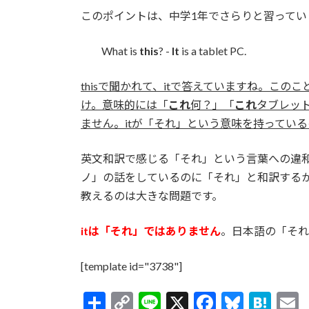
このポイントは、中学1年でさらりと習ってい
What is
this
? -
It
is a tablet PC.
thisで聞かれて、itで答えていますね。このこ
け。意味的には「
これ
何？」「
これ
タブレッ
ません。itが「それ」という意味を持ってい
英文和訳で感じる「それ」という言葉への違
ノ」の話をしているのに「それ」と和訳するか
教えるのは大きな問題です。
itは「それ」ではありません
。日本語の「それ
[template id="3738"]
共
C
Li
X
F
Bl
H