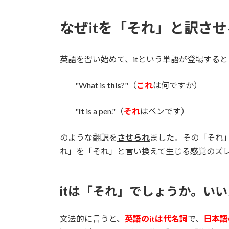
時
:
なぜitを「それ」と訳さ
英語を習い始めて、itという単語が登場する
"What is
this
?"（
これ
は何ですか）
"
It
is a pen."（
それ
はペンです）
のような翻訳を
させられ
ました。その「それ
れ」を「それ」と言い換えて生じる感覚のズ
itは「それ」でしょうか。い
文法的に言うと、
英語のitは代名詞
で、
日本語