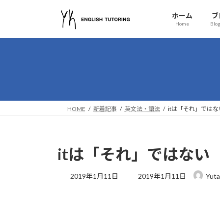
コ
ナ
ホーム
ブ
ン
ビ
Home
Blog
テ
ゲ
ン
ー
ツ
シ
へ
ョ
ス
ン
キ
に
ッ
移
HOME
新着記事
英文法・語法
itは「それ」ではな
プ
動
itは「それ」ではない
最
2019年1月11日
2019年1月11日
Yuta
終
更
新
日