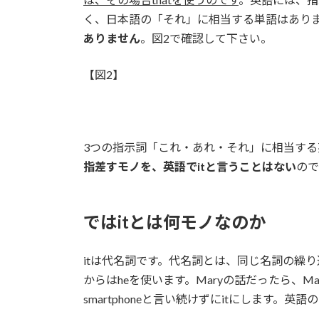
く、日本語の「それ」に相当する単語はありま
ありません
。図2で確認して下さい。
【図2】
3つの指示詞「これ・あれ・それ」に相当する英語
指差すモノを、英語でitと言うことはない
ので
ではitとは何モノなのか
itは代名詞です。代名詞とは、同じ名詞の繰り
からはheを使います。Maryの話だったら、M
smartphoneと言い続けずにitにします。