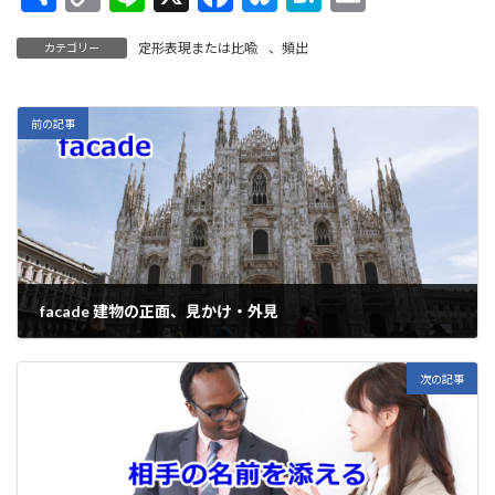
有
o
n
ac
u
at
m
定形表現または比喩
、
頻出
カテゴリー
p
e
e
es
e
ai
y
b
ky
n
l
Li
o
a
前の記事
n
o
k
k
facade 建物の正面、見かけ・外見
2021年10月28日
次の記事