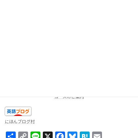
今回は以上です。今日のあなたの精一杯の英語を話しましょ
う！！
★LINEミニレッスン（
無料
配信を受け取る）
週に一度、一問だけ出題します。答えを返信してみよう！コメン
トをお返しします。
コースのご案内
にほんブログ村
共
C
Li
X
F
Bl
H
E