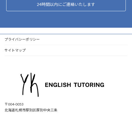
24時間以内にご連絡いたします
プライバシーポリシー
サイトマップ
〒004-0053
北海道札幌市厚別区厚別中央三条
ア
ア
ア
ア
イ
イ
イ
イ
コ
コ
コ
コ
ン
ン
ン
ン
リ
リ
リ
リ