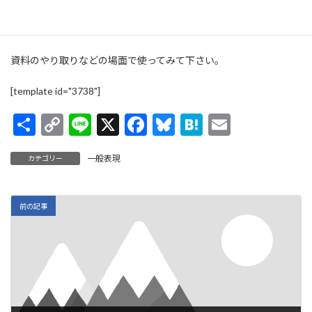
（私の方でも確認しておくよ）
資料のやり取りなどの場面で使ってみて下さい。
[template id="3738"]
共
C
Li
X
F
Bl
H
E
有
o
n
ac
u
at
m
一般表現
カテゴリー
p
e
e
es
e
ai
y
b
ky
n
l
Li
o
a
前の記事
n
o
k
k