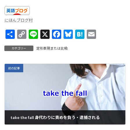
にほんブログ村
共
C
Li
X
F
Bl
H
E
有
o
n
ac
u
at
m
定形表現または比喩
カテゴリー
p
e
e
es
e
ai
y
b
ky
n
l
Li
o
a
前の記事
n
o
k
k
take the fall 身代わりに責めを負う・逮捕される
2022年2月9日