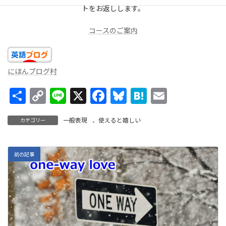
トをお返しします。
コースのご案内
にほんブログ村
共
C
Li
X
F
Bl
H
E
有
o
n
ac
u
at
m
一般表現
、
使えると嬉しい
カテゴリー
p
e
e
es
e
ai
y
b
ky
n
l
Li
o
a
前の記事
n
o
k
k