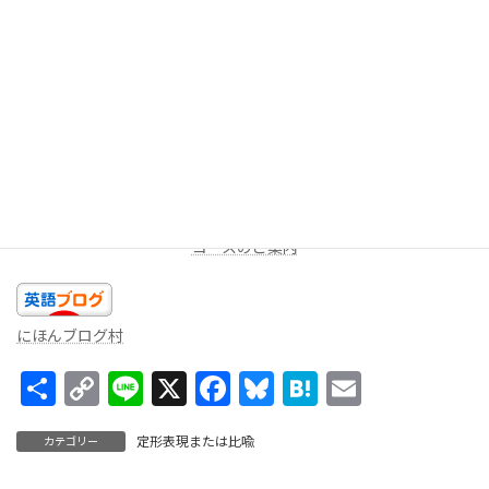
今回は以上です。今日のあなたの精一杯の英語を話しましょ
う！！
★LINEミニレッスン（
無料
配信を受け取る）
週に一度、一問だけ出題します。答えを返信してみよう！コメン
トをお返しします。
コースのご案内
にほんブログ村
共
C
Li
X
F
Bl
H
E
有
o
n
ac
u
at
m
定形表現または比喩
カテゴリー
p
e
e
es
e
ai