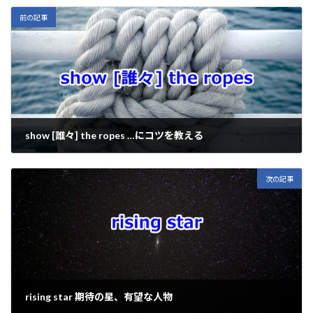
y
b
ky
n
l
Li
o
a
前の記事
n
o
k
k
show [誰々] the ropes …にコツを教える
2025年12月15日
次の記事
rising star 期待の星、有望な人物