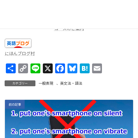
★LINEミニレッスン（
無料
配信を受け取る）
週に一度、一問だけ出題します。答えを返信してみよう！コメン
トをお返しします。
コースのご案内
にほんブログ村
共
C
Li
X
F
Bl
H
E
有
o
n
ac
u
at
m
一般表現
、
英文法・語法
カテゴリー
p
e
e
es
e
ai
y
b
ky
n
l
Li
o
a
前の記事
n
o
k
k