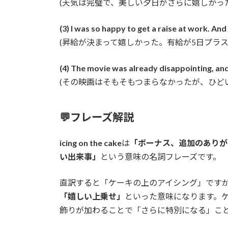
(天気は完璧で、美しい夕日がさらに嬉しかった
(3) I was so happy to get a raise at work. And
(昇給が決まって嬉しかった。有給が5日プラ
(4) The movie was already disappointing, and 
(その映画はそもそもつまらなかったが、ひど
💬フレーズ解説
icing on the cake
は
「ボーナス、追加のありが
い出来事」
という意味の名詞フレーズです。
直訳すると「ケーキの上のアイシング」です
「嬉しい上乗せ」
といった意味になります。
飾りが加わることで「さらに特別になる」こ