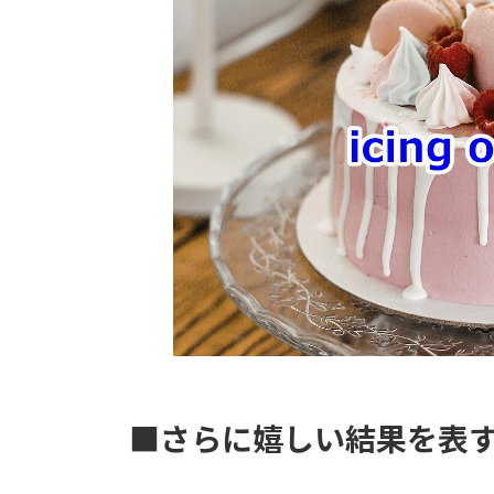
時
:
■さらに嬉しい結果を表