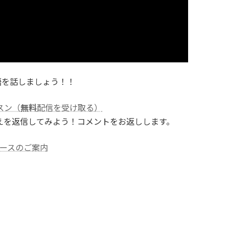
語を話しましょう！！
スン（
無料
配信を受け取る）
えを返信してみよう！コメントをお返しします。
ースのご案内
E