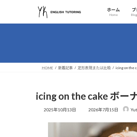
コ
ナ
ホーム
ブ
ン
ビ
Home
Blog
テ
ゲ
ン
ー
ツ
シ
へ
ョ
ス
ン
キ
に
ッ
移
HOME
新着記事
定形表現または比喩
icing on
プ
動
icing on the ca
最
2025年10月13日
2026年7月15日
Yu
終
更
新
日