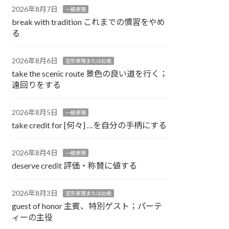
2026年8月7日
一般表現
break with tradition これまでの慣習をやめ
る
2026年8月6日
定形表現または比喩
take the scenic route 景色の良い道を行く；
遠回りをする
2026年8月5日
一般表現
take credit for [何々] …を自分の手柄にする
2026年8月4日
一般表現
deserve credit 評価・称賛に値する
2026年8月3日
定形表現または比喩
guest of honor 主賓、特別ゲスト；パーテ
ィーの主役