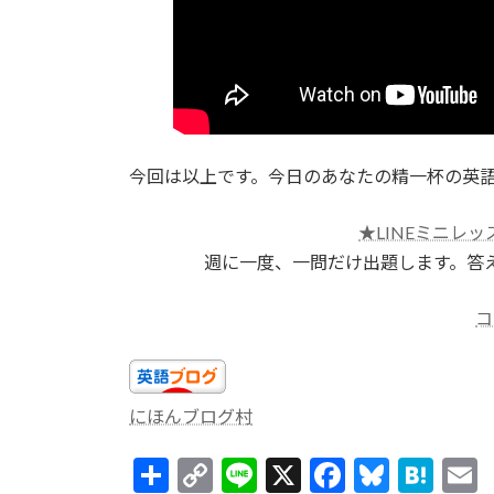
今回は以上です。今日のあなたの精一杯の英
★LINEミニレッ
週に一度、一問だけ出題します。答
コ
にほんブログ村
共
C
Li
X
F
Bl
H