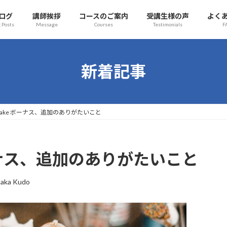
ログ
講師挨拶
コースのご案内
受講生様の声
よく
 Posts
Message
Courses
Testimonials
F
新着記事
 the cake ボーナス、追加のありがたいこと
ke ボーナス、追加のありがたいこと
taka Kudo