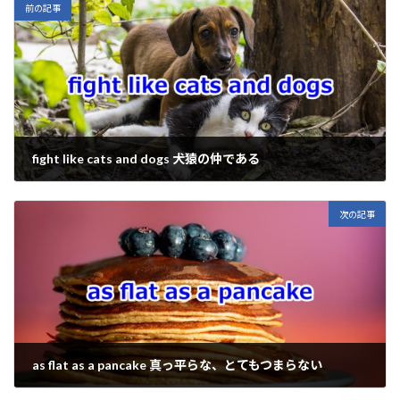
Li
o
a
前の記事
n
o
k
k
fight like cats and dogs 犬猿の仲である
2025年5月27日
次の記事
as flat as a pancake 真っ平らな、とてもつまらない
2025年5月29日