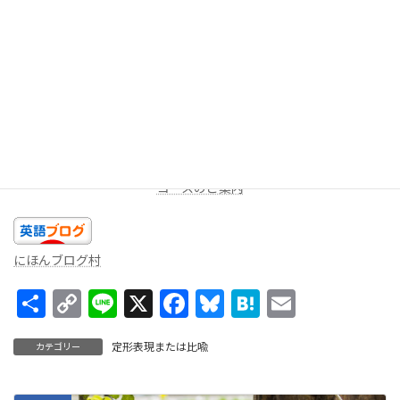
今回は以上です。今日のあなたの精一杯の英語を話しましょ
う！！
★LINEミニレッスン（
無料
配信を受け取る）
週に一度、一問だけ出題します。答えを返信してみよう！コメン
トをお返しします。
コースのご案内
にほんブログ村
共
C
Li
X
F
Bl
H
E
有
o
n
ac
u
at
m
定形表現または比喩
カテゴリー
p
e
e
es
e
ai
y
b
ky
n
l