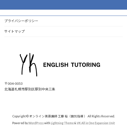
プライバシーポリシー
サイトマップ
〒004-0053
北海道札幌市厚別区厚別中央三条
ア
ア
ア
ア
イ
イ
イ
イ
コ
コ
コ
コ
ン
ン
ン
ン
リ
リ
リ
リ
ン
ン
ン
ン
ク
ク
ク
ク
Copyright © オンライン英語講師 工藤 裕（個別指導 ） All Rights Reserved.
Powered by
WordPress
with
Lightning Theme
&
VK All in One Expansion Unit