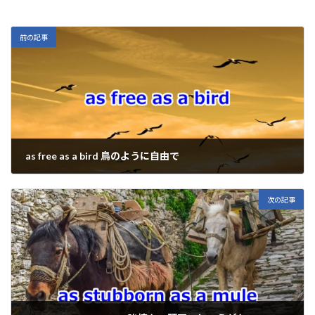
y
b
ky
n
l
Li
o
a
前の記事
n
o
k
k
as free as a bird 鳥のように自由で
2025年5月20日
次の記事