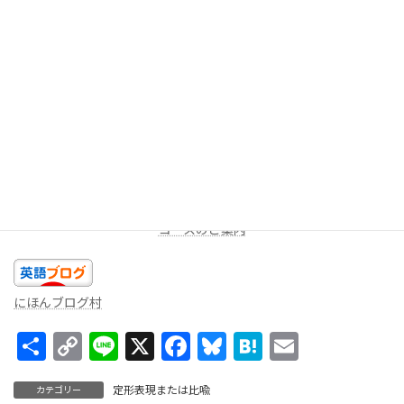
今回は以上です。今日のあなたの精一杯の英語を話しましょ
う！！
★LINEミニレッスン（
無料
配信を受け取る）
週に一度、一問だけ出題します。答えを返信してみよう！コメン
トをお返しします。
コースのご案内
にほんブログ村
共
C
Li
X
F
Bl
H
E
有
o
n
ac
u
at
m
定形表現または比喩
カテゴリー
p
e
e
es
e
ai