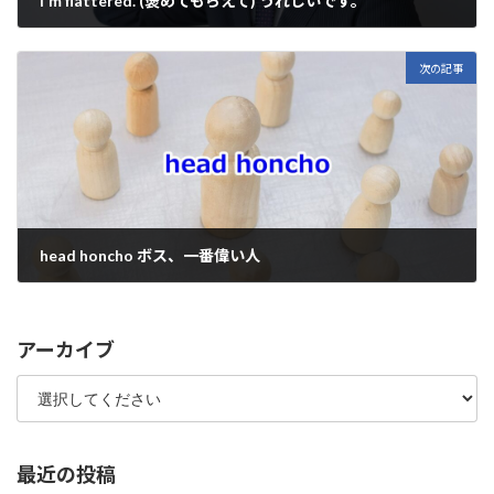
I'm flattered. (褒めてもらえて) うれしいです。
2025年2月12日
次の記事
head honcho ボス、一番偉い人
2025年2月14日
アーカイブ
最近の投稿