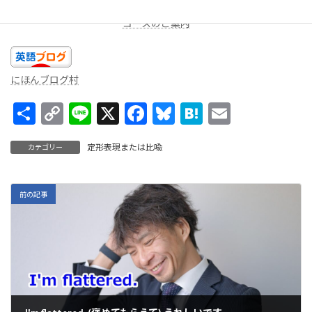
コースのご案内
にほんブログ村
共
C
Li
X
F
Bl
H
E
有
o
n
ac
u
at
m
定形表現または比喩
カテゴリー
p
e
e
es
e
ai
y
b
ky
n
l
Li
o
a
前の記事
n
o
k
k