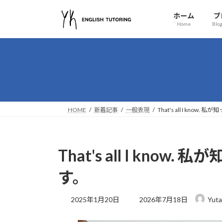
コ
ナ
ホーム
ブ
ン
ビ
Home
Blog
テ
ゲ
ン
ー
ツ
シ
へ
ョ
ス
ン
キ
に
ッ
移
HOME
新着記事
一般表現
That's all I kno
プ
動
That's all I kn
す。
最
2025年1月20日
2026年7月18日
Yuta
終
更