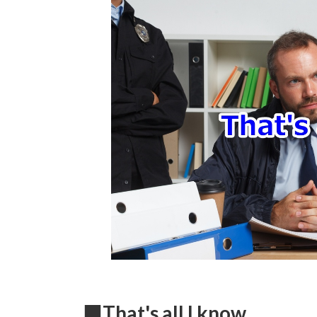
新
日
時
:
■That's all I know.