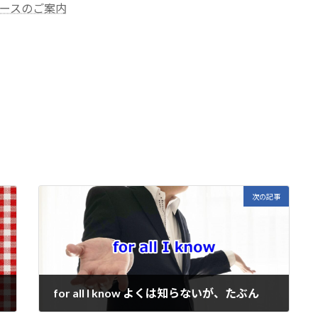
ースのご案内
E
m
i
次の記事
for all I know よくは知らないが、たぶん