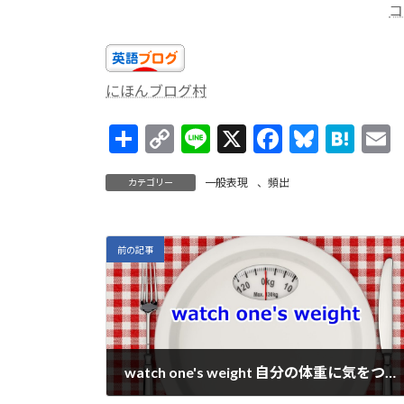
コ
にほんブログ村
共
C
Li
X
F
Bl
H
有
o
n
ac
u
at
一般表現
、
頻出
カテゴリー
p
e
e
es
e
a
y
b
ky
n
l
Li
o
a
前の記事
n
o
k
k
watch one's weight 自分の体重に気をつける