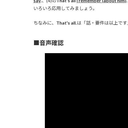
say
.
、(4)の
That's all
I remember (about him)
.
いろいろ応用してみましょう。
ちなみに、
That's all.
は「話・要件は以上です
■音声確認