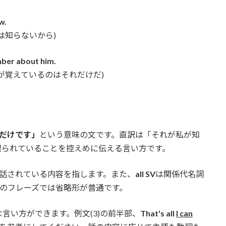
w.
は知らないから)
ember about him.
が覚えているのはそれだけだ)
だけです」
という意味の文です。直訳は「それが私が知
限られていることを控えめに伝える言い方です。
話されている内容を指します。また、
all SV
は関係代名詞
のフレーズでは省略形が普通です。
言い方ができます。例文(3)の前半部、
That's all
I can