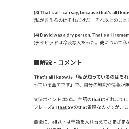
(3) That's all I can say, because that's all I kno
(私が言えるのはそれだけだ。それ以上のこと
(4) David was a dry person. That's all I rem
(デイビッドは冷淡な人だった。彼について私
■解説・コメント
That's all I know.
は
「私が知っているのはそれ
っている全てです」で、自分の知識や情報が
文法ポイントは2点。主語の
that
はそれまでに
フレーズ
all
that
SV
の
that
省略なのですが、こ
最後に、
all
以下は単語を入れ替えてさまざまな