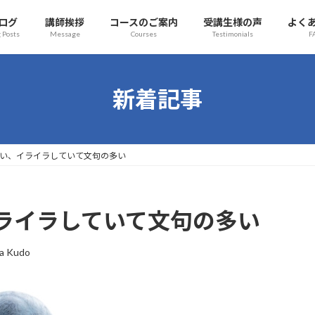
ログ
講師挨拶
コースのご案内
受講生様の声
よく
 Posts
Message
Courses
Testimonials
F
新着記事
地の悪い、イライラしていて文句の多い
、イライラしていて文句の多い
a Kudo