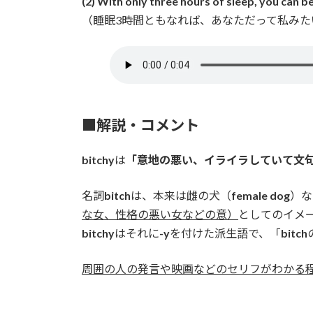
(2) With only three hours of sleep, you can be
（睡眠3時間ともなれば、あなただって私みた
■解説・コメント
bitchy
は
「意地の悪い、イライラしていて文
名詞
bitch
は、本来は雌の犬（
female dog
）な
な女、性格の悪い女などの意）
としてのイメ
bitchy
はそれに
-y
を付けた派生語で、「
bitch
周囲の人の発言や映画などのセリフがわかる