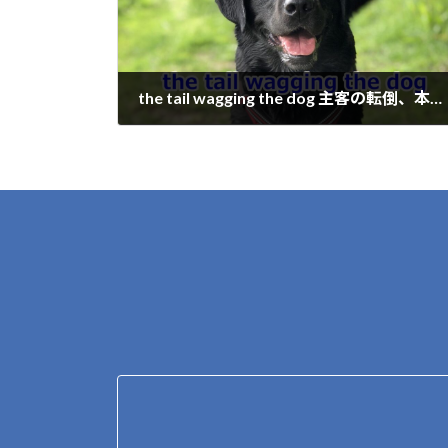
k
k
the tail wagging the dog 主客の転倒、本末転倒
2022年6月18日