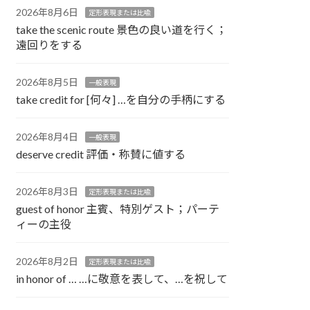
2026年8月6日
定形表現または比喩
take the scenic route 景色の良い道を行く；
遠回りをする
2026年8月5日
一般表現
take credit for [何々] …を自分の手柄にする
2026年8月4日
一般表現
deserve credit 評価・称賛に値する
2026年8月3日
定形表現または比喩
guest of honor 主賓、特別ゲスト；パーテ
ィーの主役
2026年8月2日
定形表現または比喩
in honor of … …に敬意を表して、…を祝して