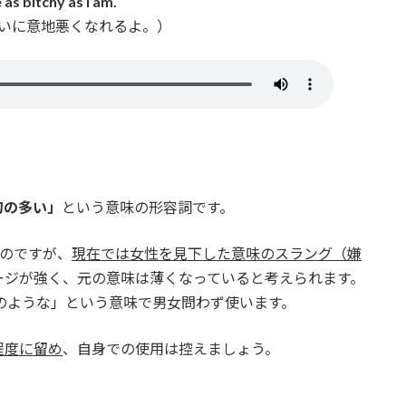
 as bitchy as I am.
いに意地悪くなれるよ。）
句の多い」
という意味の形容詞です。
のですが、
現在では女性を見下した意味のスラング（嫌
ージが強く、元の意味は薄くなっていると考えられます。
のような」という意味で男女問わず使います。
程度に留め
、自身での使用は控えましょう。