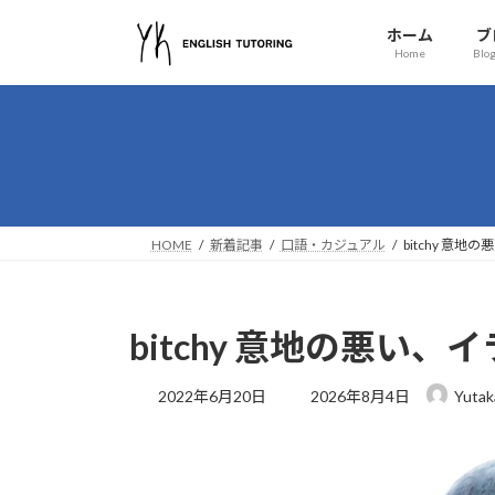
コ
ナ
ホーム
ブ
ン
ビ
Home
Blog
テ
ゲ
ン
ー
ツ
シ
へ
ョ
ス
ン
キ
に
ッ
移
HOME
新着記事
口語・カジュアル
bitchy 意
プ
動
bitchy 意地の悪い
最
2022年6月20日
2026年8月4日
Yutak
終
更
新
日