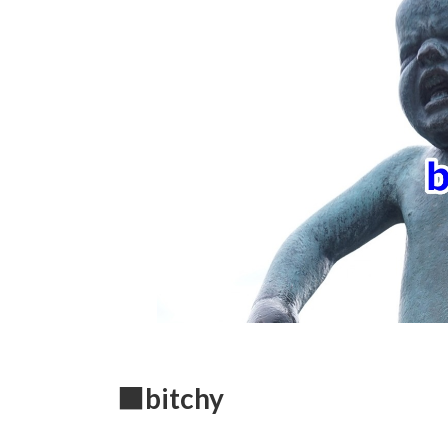
時
:
■bitchy