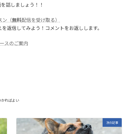
語を話しましょう！！
スン（
無料
配信を受け取る）
えを返信してみよう！コメントをお返しします。
ースのご案内
E
m
わかればよい
i
次の記事