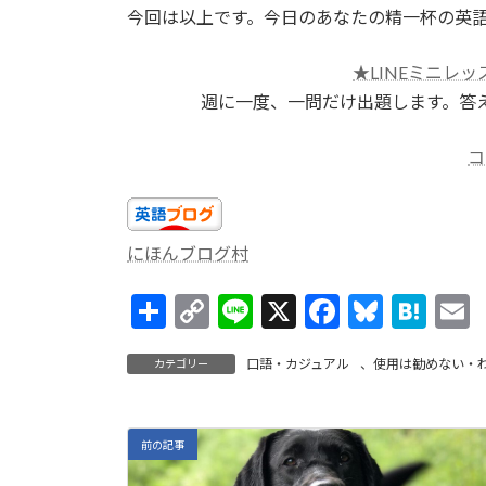
今回は以上です。今日のあなたの精一杯の英
★LINEミニレッ
週に一度、一問だけ出題します。答
コ
にほんブログ村
共
C
Li
X
F
Bl
H
有
o
n
ac
u
at
口語・カジュアル
、
使用は勧めない・
カテゴリー
p
e
e
es
e
a
y
b
ky
n
l
Li
o
a
前の記事
n
o