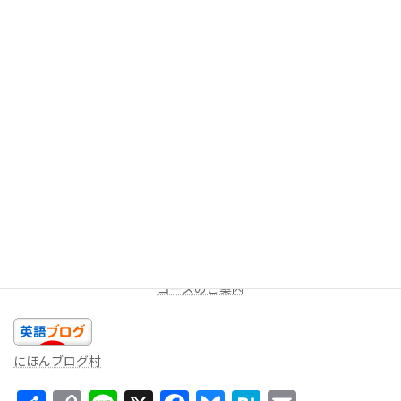
今回は以上です。今日のあなたの精一杯の英語を話しましょ
う！！
★LINEミニレッスン（
無料
配信を受け取る）
週に一度、一問だけ出題します。答えを返信してみよう！コメン
トをお返しします。
コースのご案内
にほんブログ村