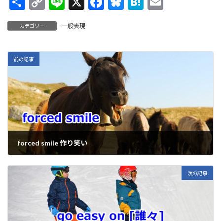
共
C
Li
X
F
Bl
H
E
有
o
n
ac
u
at
m
一般表現
カテゴリー
p
e
e
es
e
ai
y
b
ky
n
l
Li
o
a
前の記事
n
o
k
k
forced smile 作り笑い
2022年6月23日
次の記事