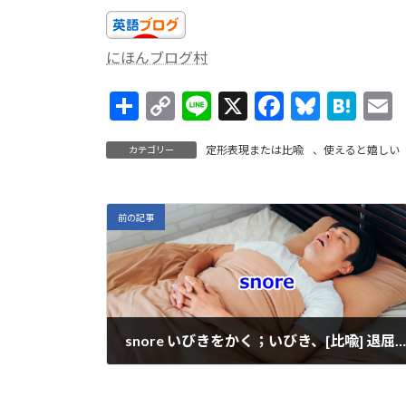
にほんブログ村
共
C
Li
X
F
Bl
H
有
o
n
ac
u
at
定形表現または比喩
、
使えると嬉しい
カテゴリー
p
e
e
es
e
a
y
b
ky
n
l
Li
o
a
前の記事
n
o
k
k
snore いびきをかく；いびき、[比喩] 退屈な物・人
2022年7月15日