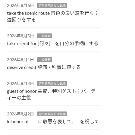
2026年8月6日
定形表現または比喩
take the scenic route 景色の良い道を行く；
遠回りをする
2026年8月5日
一般表現
take credit for [何々] …を自分の手柄にする
2026年8月4日
一般表現
deserve credit 評価・称賛に値する
2026年8月3日
定形表現または比喩
guest of honor 主賓、特別ゲスト；パーテ
ィーの主役
2026年8月2日
定形表現または比喩
in honor of … …に敬意を表して、…を祝して