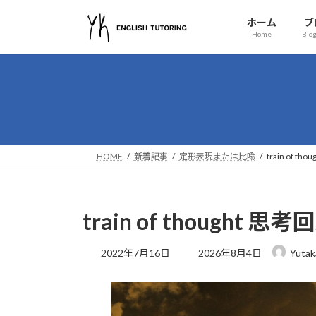
コ
ナ
ホーム
ブ
ン
ビ
Home
Blog
テ
ゲ
ン
ー
ツ
シ
へ
ョ
ス
ン
キ
に
ッ
移
HOME
新着記事
定形表現または比喩
train of
プ
動
train of though
最
2022年7月16日
2026年8月4日
Yutak
終
更
新
日