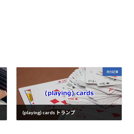
E
m
i
次の記事
(playing) cards トランプ
2022年7月18日