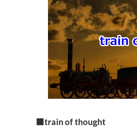
時
:
■train of thought