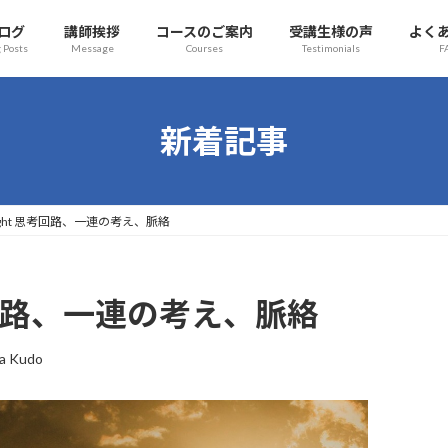
ログ
講師挨拶
コースのご案内
受講生様の声
よく
 Posts
Message
Courses
Testimonials
F
新着記事
 thought 思考回路、一連の考え、脈絡
t 思考回路、一連の考え、脈絡
a Kudo