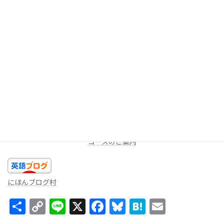
今回は以上です。今日のあなたの精一杯の英語を話しましょ
う！！
★LINEミニレッスン（
無料
配信を受け取る）
週に一度、一問だけ出題します。答えを返信してみよう！コメン
トをお返しします。
コースのご案内
にほんブログ村
共
C
Li
X
F
Bl
H
E
有
o
n
ac
u
at
m