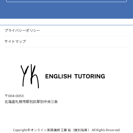
プライバシーポリシー
サイトマップ
〒004-0053
北海道札幌市厚別区厚別中央三条
ア
ア
ア
ア
イ
イ
イ
イ
コ
コ
コ
コ
ン
ン
ン
ン
リ
リ
リ
リ
ン
ン
ン
ン
ク
ク
ク
ク
Copyright © オンライン英語講師 工藤 裕（個別指導 ） All Rights Reserved.