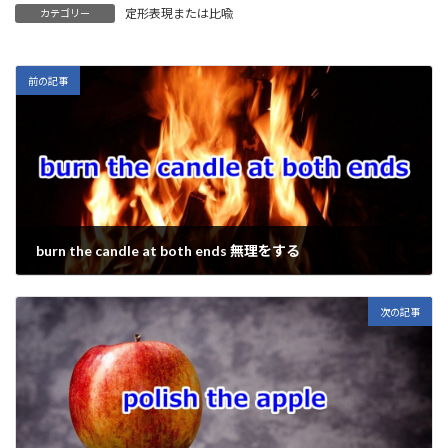
定形表現または比喩
カテゴリー
p
e
e
es
e
ai
y
b
ky
n
l
Li
o
a
前の記事
n
o
k
k
burn the candle at both ends 無理をする
2022年7月30日
次の記事