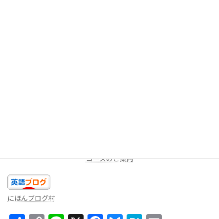
今回は以上です。今日のあなたの精一杯の英語を話しましょ
う！！
★LINEミニレッスン（
無料
配信を受け取る）
週に一度、一問だけ出題します。答えを返信してみよう！コメン
トをお返しします。
コースのご案内
にほんブログ村