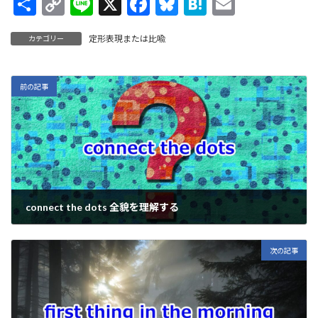
共
C
Li
X
F
Bl
H
E
有
o
n
ac
u
at
m
定形表現または比喩
カテゴリー
p
e
e
es
e
ai
y
b
ky
n
l
Li
o
a
前の記事
n
o
k
k
connect the dots 全貌を理解する
2022年8月10日
次の記事