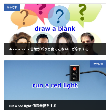
y
b
ky
n
l
Li
o
a
前の記事
n
o
k
k
draw a blank 言葉がパッと出てこない、ど忘れする
2022年9月10日
次の記事
run a red light 信号無視をする