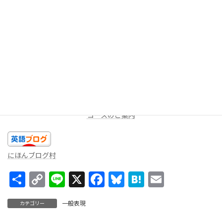
今回は以上です。今日のあなたの精一杯の英語を話しましょ
う！！
★LINEミニレッスン（
無料
配信を受け取る）
週に一度、一問だけ出題します。答えを返信してみよう！コメン
トをお返しします。
コースのご案内
にほんブログ村
共
C
Li
X
F
Bl
H
E
有
o
n
ac
u
at
m
一般表現
カテゴリー
p
e
e
es
e
ai