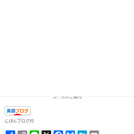
今回は以上です。今日のあなたの精一杯の英語を話しましょ
う！！
★LINEミニレッスン（
無料
配信を受け取る）
週に一度、一問だけ出題します。答えを返信してみよう！コメン
トをお返しします。
コースのご案内
にほんブログ村