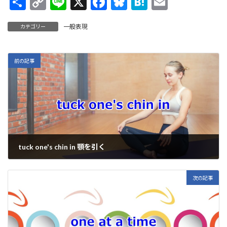
共
C
Li
X
F
Bl
H
E
有
o
n
ac
u
at
m
一般表現
カテゴリー
p
e
e
es
e
ai
y
b
ky
n
l
Li
o
a
前の記事
n
o
k
k
tuck one's chin in 顎を引く
2022年11月22日
次の記事