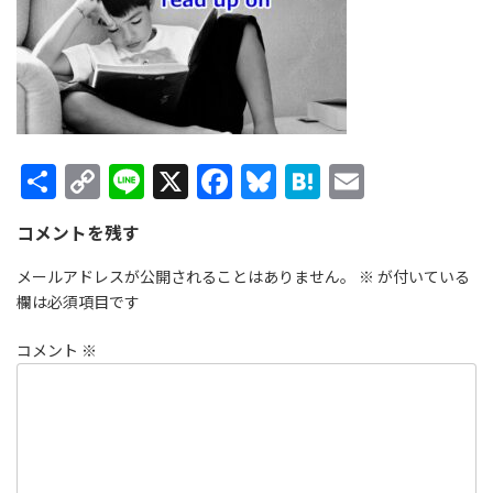
時
:
共
C
Li
X
F
Bl
H
E
有
o
n
ac
u
at
m
コメントを残す
p
e
e
es
e
ai
y
b
ky
n
l
メールアドレスが公開されることはありません。
※
が付いている
欄は必須項目です
Li
o
a
n
o
コメント
※
k
k