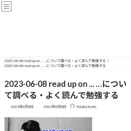
コ
ナ
ン
ビ
テ
ゲ
ン
ー
ツ
シ
へ
ョ
メディア
ス
ン
キ
に
ッ
移
プ
動
HOME
2023-06-08 read up on ... …について調べる・よく読んで勉強する
2023-06-08 read up on ... …について調べる・よく読んで勉強する
2023-06-08 read up on ... …につい
て調べる・よく読んで勉強する
最
2023年6月8日
2023年6月8日
Yutaka Kudo
終
更
新
日