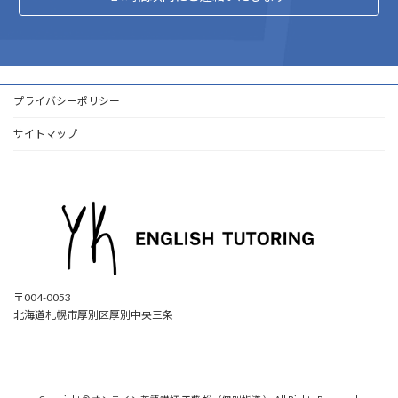
プライバシーポリシー
サイトマップ
〒004-0053
北海道札幌市厚別区厚別中央三条
ア
ア
ア
ア
イ
イ
イ
イ
コ
コ
コ
コ
ン
ン
ン
ン
リ
リ
リ
リ
ン
ン
ン
ン
ク
ク
ク
ク