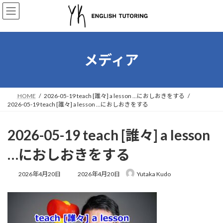
コ
ナ
ン
ビ
テ
ゲ
ン
ー
ツ
シ
へ
ョ
メディア
ス
ン
キ
に
ッ
移
プ
動
HOME
2026-05-19 teach [誰々] a lesson …におしおきをする
2026-05-19 teach [誰々] a lesson …におしおきをする
2026-05-19 teach [誰々] a lesson
…におしおきをする
最
2026年4月20日
2026年4月20日
Yutaka Kudo
終
更
新
日
時