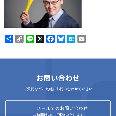
:
共
C
Li
X
F
Bl
H
E
有
o
n
ac
u
at
m
p
e
e
es
e
ai
y
b
ky
n
l
Li
o
a
お問い合わせ
n
o
k
k
ご質問などお気軽にお問い合わせください
メールでのお問い合わせ
24時間以内にご連絡いたします