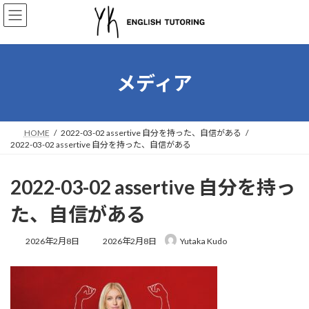
コ
ナ
ン
ビ
テ
ゲ
ン
ー
ツ
シ
へ
ョ
メディア
ス
ン
キ
に
ッ
移
プ
動
HOME
2022-03-02 assertive 自分を持った、自信がある
2022-03-02 assertive 自分を持った、自信がある
2022-03-02 assertive 自分を持っ
た、自信がある
最
2026年2月8日
2026年2月8日
Yutaka Kudo
終
更
新
日
時