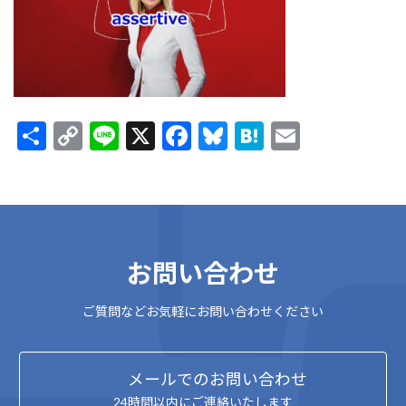
:
共
C
Li
X
F
Bl
H
E
有
o
n
ac
u
at
m
p
e
e
es
e
ai
y
b
ky
n
l
Li
o
a
お問い合わせ
n
o
k
k
ご質問などお気軽にお問い合わせください
メールでのお問い合わせ
24時間以内にご連絡いたします