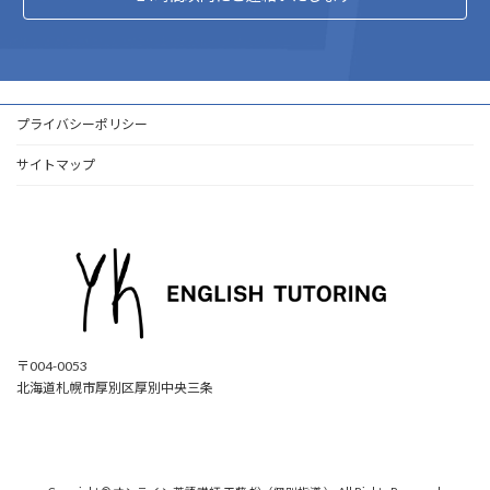
プライバシーポリシー
サイトマップ
〒004-0053
北海道札幌市厚別区厚別中央三条
ア
ア
ア
ア
イ
イ
イ
イ
コ
コ
コ
コ
ン
ン
ン
ン
リ
リ
リ
リ
ン
ン
ン
ン
ク
ク
ク
ク