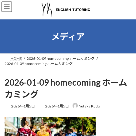
コ
ナ
ン
ビ
テ
ゲ
ン
ー
ツ
シ
へ
ョ
メディア
ス
ン
キ
に
ッ
移
プ
動
HOME
2026-01-09 homecoming ホームカミング
2026-01-09 homecoming ホームカミング
2026-01-09 homecoming ホーム
カミング
最
2026年1月5日
2026年1月5日
Yutaka Kudo
終
更
新
日
時