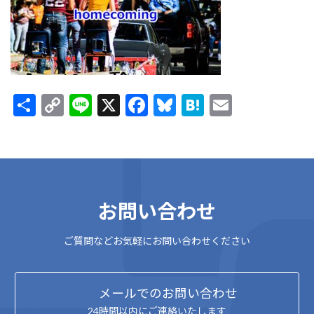
:
共
C
Li
X
F
Bl
H
E
有
o
n
ac
u
at
m
p
e
e
es
e
ai
y
b
ky
n
l
Li
o
a
お問い合わせ
n
o
k
k
ご質問などお気軽にお問い合わせください
メールでのお問い合わせ
24時間以内にご連絡いたします