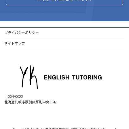
プライバシーポリシー
サイトマップ
〒004-0053
北海道札幌市厚別区厚別中央三条
ア
ア
ア
ア
イ
イ
イ
イ
コ
コ
コ
コ
ン
ン
ン
ン
リ
リ
リ
リ
ン
ン
ン
ン
ク
ク
ク
ク