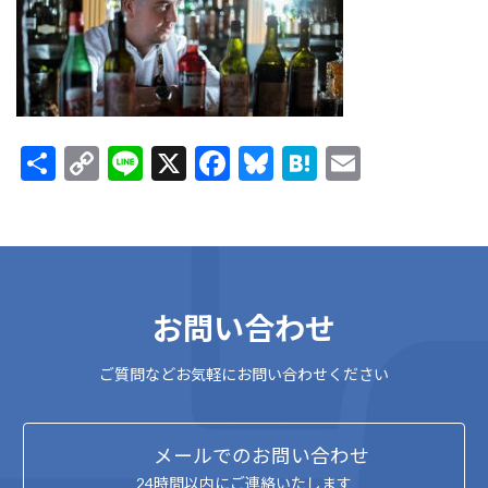
:
共
C
Li
X
F
Bl
H
E
有
o
n
ac
u
at
m
p
e
e
es
e
ai
y
b
ky
n
l
Li
o
a
お問い合わせ
n
o
k
k
ご質問などお気軽にお問い合わせください
メールでのお問い合わせ
24時間以内にご連絡いたします