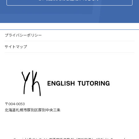
プライバシーポリシー
サイトマップ
〒004-0053
北海道札幌市厚別区厚別中央三条
ア
ア
ア
ア
イ
イ
イ
イ
コ
コ
コ
コ
ン
ン
ン
ン
リ
リ
リ
リ
ン
ン
ン
ン
ク
ク
ク
ク