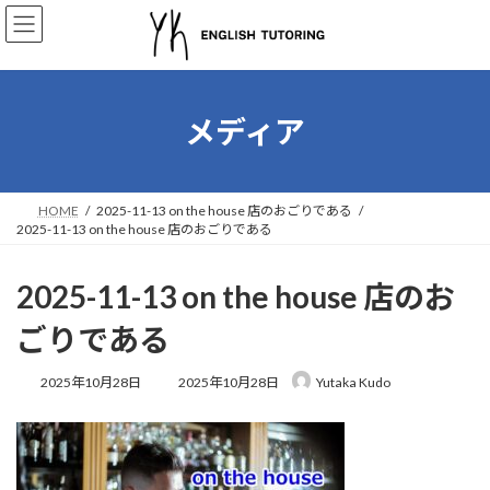
コ
ナ
ン
ビ
テ
ゲ
ン
ー
ツ
シ
へ
ョ
メディア
ス
ン
キ
に
ッ
移
プ
動
HOME
2025-11-13 on the house 店のおごりである
2025-11-13 on the house 店のおごりである
2025-11-13 on the house 店のお
ごりである
最
2025年10月28日
2025年10月28日
Yutaka Kudo
終
更
新
日
時