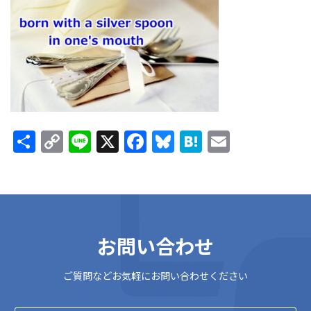
新
日
時
:
共
C
Li
X
F
Bl
H
E
有
o
n
ac
u
at
m
p
e
e
es
e
ai
y
b
ky
n
l
Li
o
a
お問い合わせ
n
o
k
k
ご質問などお気軽にお問い合わせください