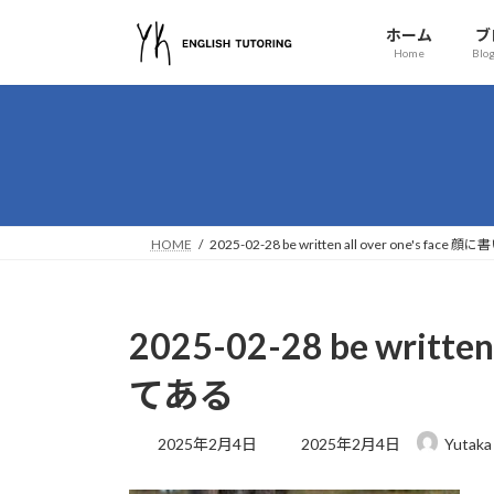
コ
ナ
ホーム
ブ
ン
ビ
Home
Blog
テ
ゲ
ン
ー
ツ
シ
へ
ョ
ス
ン
キ
に
ッ
移
HOME
2025-02-28 be written all over one's face
プ
動
2025-02-28 be written
てある
最
2025年2月4日
2025年2月4日
Yutaka
終
更