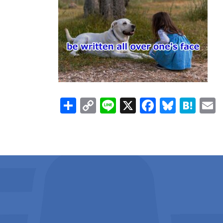
新
日
時
:
共
C
Li
X
F
Bl
H
有
o
n
ac
u
at
p
e
e
es
e
a
y
b
ky
n
l
Li
o
a
n
o
k
k