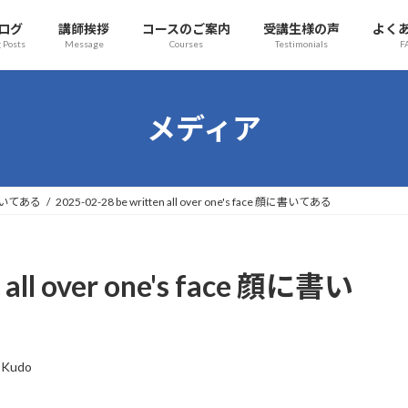
ログ
講師挨拶
コースのご案内
受講生様の声
よく
 Posts
Message
Courses
Testimonials
F
メディア
 顔に書いてある
2025-02-28 be written all over one's face 顔に書いてある
 all over one's face 顔に書い
 Kudo