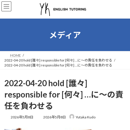
コ
ナ
ン
ビ
テ
ゲ
ン
ー
ツ
シ
へ
ョ
メディア
ス
ン
キ
に
ッ
移
プ
動
HOME
2022-04-20 hold [誰々] responsible for [何々] …に～の責任を負わせる
2022-04-20 hold [誰々] responsible for [何々] …に～の責任を負わせる
2022-04-20 hold [誰々]
responsible for [何々] …に～の責
任を負わせる
最
2026年5月8日
2026年5月8日
Yutaka Kudo
終
更