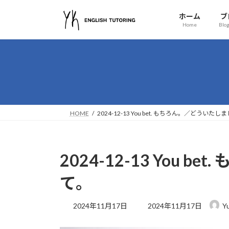
コ
ナ
ホーム
ブ
ン
ビ
Home
Blog
テ
ゲ
ン
ー
ツ
シ
へ
ョ
ス
ン
キ
に
ッ
移
HOME
2024-12-13 You bet. もちろん。／どういたし
プ
動
2024-12-13 You 
て。
最
2024年11月17日
2024年11月17日
Y
終
更