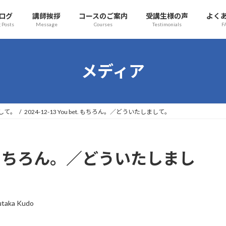
ログ
講師挨拶
コースのご案内
受講生様の声
よく
 Posts
Message
Courses
Testimonials
F
メディア
まして。
2024-12-13 You bet. もちろん。／どういたしまして。
bet. もちろん。／どういたしまし
utaka Kudo