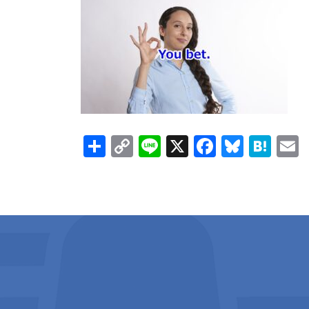
新
日
時
:
共
C
Li
X
F
Bl
H
有
o
n
ac
u
at
p
e
e
es
e
a
y
b
ky
n
l
Li
o
a
n
o
k
k