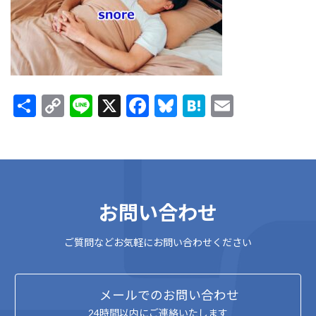
:
共
C
Li
X
F
Bl
H
E
有
o
n
ac
u
at
m
p
e
e
es
e
ai
y
b
ky
n
l
Li
o
a
お問い合わせ
n
o
k
k
ご質問などお気軽にお問い合わせください
メールでのお問い合わせ
24時間以内にご連絡いたします