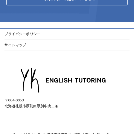
プライバシーポリシー
サイトマップ
〒004-0053
北海道札幌市厚別区厚別中央三条
ア
ア
ア
ア
イ
イ
イ
イ
コ
コ
コ
コ
ン
ン
ン
ン
リ
リ
リ
リ
ン
ン
ン
ン
ク
ク
ク
ク