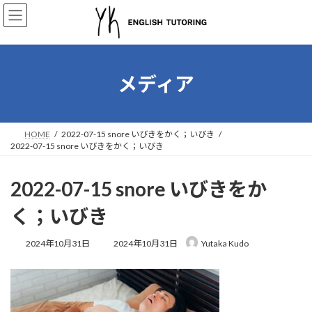
コ
ナ
ン
ビ
テ
ゲ
ン
ー
ツ
シ
へ
ョ
メディア
ス
ン
キ
に
ッ
移
プ
動
HOME
2022-07-15 snore いびきをかく；いびき
2022-07-15 snore いびきをかく；いびき
2022-07-15 snore いびきをか
く；いびき
最
2024年10月31日
2024年10月31日
Yutaka Kudo
終
更
新
日
時